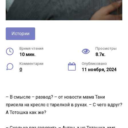
Истории
Время чтения
Просмотры
10 мин.
8.7к.
Комментарии
Опубликовано
0
11 ноября, 2024
– В смысле – развод? – от новости мама Тани
присела на кресло с тарелкой в руках. – С чего вдруг?
А Тотошка как же?
– Сколько раз говорить – Антон, а не Тотошка, имя