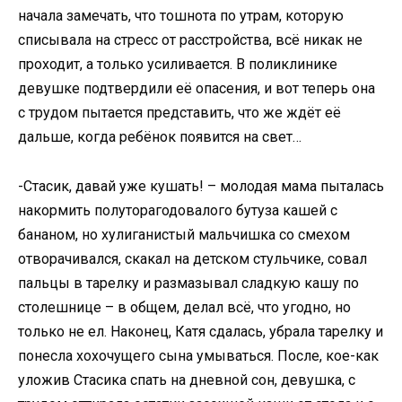
начала замечать, что тошнота по утрам, которую
списывала на стресс от расстройства, всё никак не
проходит, а только усиливается. В поликлинике
девушке подтвердили её опасения, и вот теперь она
с трудом пытается представить, что же ждёт её
дальше, когда ребёнок появится на свет…
-Стасик, давай уже кушать! – молодая мама пыталась
накормить полуторагодовалого бутуза кашей с
бананом, но хулиганистый мальчишка со смехом
отворачивался, скакал на детском стульчике, совал
пальцы в тарелку и размазывал сладкую кашу по
столешнице – в общем, делал всё, что угодно, но
только не ел. Наконец, Катя сдалась, убрала тарелку и
понесла хохочущего сына умываться. После, кое-как
уложив Стасика спать на дневной сон, девушка, с