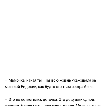
— Мамочка, какая ты… Ты всю жизнь ухаживала за
могилой Евдокии, как будто это твоя сестра была.
— Это не её могилка, деточка. Это девушки одной,
сиротки. А твоя мать… она жива, видно. Моложе меня