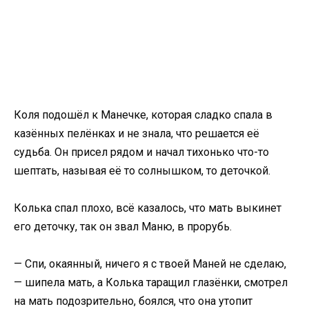
Коля подошёл к Манечке, которая сладко спала в
казённых пелёнках и не знала, что решается её
судьба. Он присел рядом и начал тихонько что-то
шептать, называя её то солнышком, то деточкой.
Колька спал плохо, всё казалось, что мать выкинет
его деточку, так он звал Маню, в прорубь.
— Спи, окаянный, ничего я с твоей Маней не сделаю,
— шипела мать, а Колька таращил глазёнки, смотрел
на мать подозрительно, боялся, что она утопит