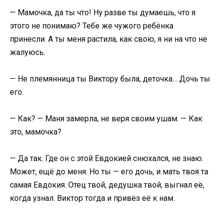
— Мамочка, да ты что! Ну разве ты думаешь, что я
этого не понимаю? Тебе же чужого ребёнка
принесли. А ты меня растила, как свою, я ни на что не
жалуюсь.
— Не племянница ты Виктору была, деточка… Дочь ты
его.
— Как? — Маня замерла, не веря своим ушам. — Как
это, мамочка?
— Да так. Где он с этой Евдокией снюхался, не знаю.
Может, ещё до меня. Но ты — его дочь, и мать твоя та
самая Евдокия. Отец твой, дедушка твой, выгнал её,
когда узнал. Виктор тогда и привёз её к нам.