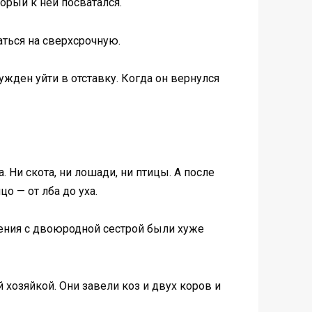
орый к ней посватался.
аться на сверхсрочную.
жден уйти в отставку. Когда он вернулся
 Ни скота, ни лошади, ни птицы. А после
о — от лба до уха.
шения с двоюродной сестрой были хуже
хозяйкой. Они завели коз и двух коров и