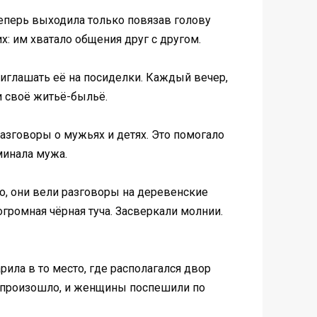
теперь выходила только повязав голову
х: им хватало общения друг с другом.
риглашать её на посиделки. Каждый вечер,
и своё житьё-быльё.
разговоры о мужьях и детях. Это помогало
минала мужа.
о, они вели разговоры на деревенские
огромная чёрная туча. Засверкали молнии.
рила в то место, где располагался двор
не произошло, и женщины поспешили по