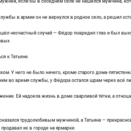
мужней, если бы в соседнем селе не нашёлся мужчина, кот
лужбы в армии он не вернулся в родное село, а решил ост
шёл несчастный случай — Фёдор повредил глаз и был выну
ивых.
я к Татьяне.
м. У него не было ничего, кроме старого дома-пятистенка.
ним во время службы, у Фёдора остался шрам через всё лиц
ожение. Ей надоела жизнь в доме сварливой тётки, а отно
оказался трудолюбивым мужчиной, а Татьяна — прекрасной 
 продавал их в городе на ярмарке.