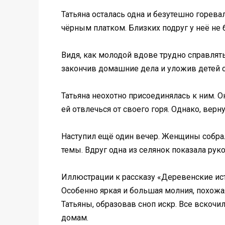
Татьяна осталась одна и безутешно горева
чёрным платком. Близких подруг у неё не 
Видя, как молодой вдове трудно справлят
закончив домашние дела и уложив детей с
Татьяна неохотно присоединялась к ним. О
ей отвлечься от своего горя. Однако, вер
Наступил ещё один вечер. Женщины собрал
темы. Вдруг одна из селянок показала рук
Иллюстрации к рассказу «Деревенские ис
Особенно яркая и большая молния, похожая
Татьяны, образовав сноп искр. Все вскочи
домам.