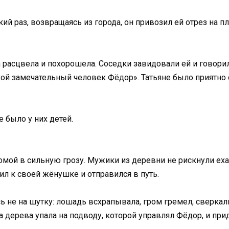
й раз, возвращаясь из города, он привозил ей отрез на п
 расцвела и похорошела. Соседки завидовали ей и говорил
кой замечательный человек Фёдор». Татьяне было приятно 
 было у них детей.
ой в сильную грозу. Мужики из деревни не рискнули еха
ил к своей жёнушке и отправился в путь.
ь не на шутку: лошадь всхрапывала, гром гремел, сверкал
а дерева упала на подводу, которой управлял Фёдор, и при