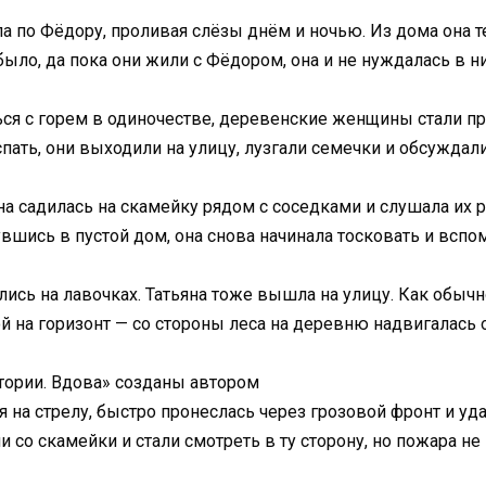
ла по Фёдору, проливая слёзы днём и ночью. Из дома она 
было, да пока они жили с Фёдором, она и не нуждалась в ни
ься с горем в одиночестве, деревенские женщины стали п
пать, они выходили на улицу, лузгали семечки и обсуждал
на садилась на скамейку рядом с соседками и слушала их 
нувшись в пустой дом, она снова начинала тосковать и вспо
ись на лавочках. Татьяна тоже вышла на улицу. Как обычн
ой на горизонт — со стороны леса на деревню надвигалась 
тории. Вдова» созданы автором
 на стрелу, быстро пронеслась через грозовой фронт и уда
ли со скамейки и стали смотреть в ту сторону, но пожара 