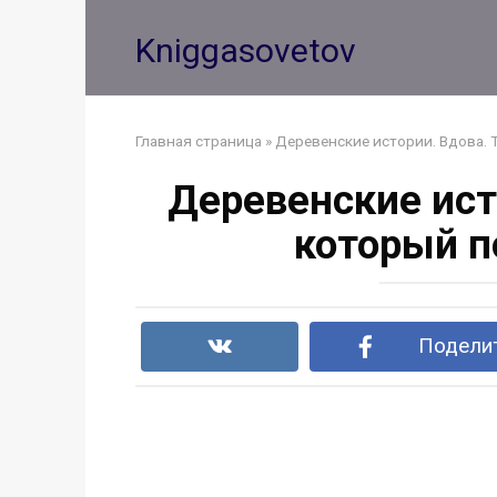
Перейти
к
Kniggasovetov
контенту
Главная страница
»
Деревенские истории. Вдова. 
Деревенские ист
который п
Поделит