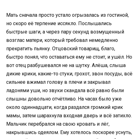
Мать сначала просто устало огрызалась из гостиной,
но скоро её терпение иссякло. Послышались
быстрые шаги, а через пару секунд возмущенный
возглас матери, который требовал немедленно
прекратить пьянку. Отцовский товарищ, благо,
быстро понял, что оставаться ему не стоит, и ушёл. Но
вот отец разбушевался не на шутку. Алёша, слыша
дикие крики, какие-то стуки, грохот, звон посуды, всё
сильнее вжимал голову в плечи и закрывал
ладонями уши, но звуки скандала всё равно были
слышны довольно отчётливо. На часах было уже
около одиннадцати, когда раздался громкий крик
мамы, затем шарахнула входная дверь и всё затихло.
Мальчик перебрался на свою кровать и лёг,
накрывшись одеялом. Ему хотелось поскорее уснуть,