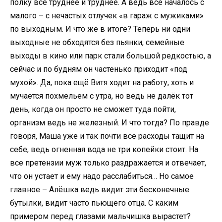
полку всё труднее и труднее. А ведь всё началось с
малого – с нечастых отлучек «в гараж с мужиками»
по выходным. И что же в итоге? Теперь ни одни
выходные не обходятся без пьянки, семейные
выходы в кино или парк стали большой редкостью, а
сейчас и по будням он частенько приходит «под
мухой». Да, пока ещё Витя ходит на работу, хоть и
мучается похмельем с утра, но ведь не далёк тот
день, когда он просто не сможет туда пойти,
организм ведь не железный. И что тогда? По правде
говоря, Маша уже и так почти все расходы тащит на
себе, ведь огненная вода не три копейки стоит. На
все претензии муж только раздражается и отвечает,
что он устает и ему надо расслабиться… Но самое
главное – Алёшка ведь видит эти бесконечные
бутылки, видит часто пьющего отца. С каким
примером перед глазами мальчишка вырастет?