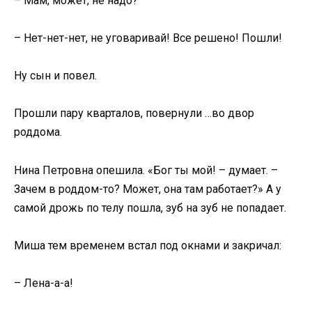
– Мам, может, не надо?
– Нет-нет-нет, не уговаривай! Все решено! Пошли!
Ну сын и повел.
Прошли пару кварталов, повернули …во двор
роддома.
Нина Петровна опешила. «Бог ты мой! – думает. –
Зачем в роддом-то? Может, она там работает?» А у
самой дрожь по телу пошла, зуб на зуб не попадает.
Миша тем временем встал под окнами и закричал:
– Лена-а-а!