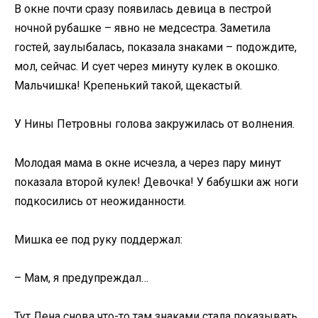
В окне почти сразу появилась девица в пестрой
ночной рубашке – явно не медсестра. Заметила
гостей, заулыбалась, показала знаками – подождите,
мол, сейчас. И сует через минуту кулек в окошко.
Мальчишка! Крепенький такой, щекастый.
У Нины Петровны голова закружилась от волнения.
Молодая мама в окне исчезла, а через пару минут
показала второй кулек! Девочка! У бабушки аж ноги
подкосились от неожиданности.
Мишка ее под руку поддержал:
– Мам, я предупреждал…
Тут Лена снова что-то там знаками стала показывать,