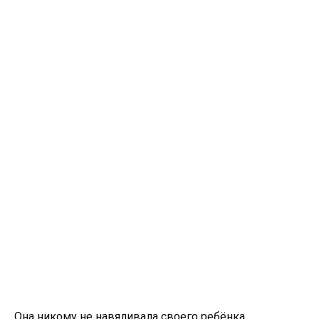
Она никому не навяливала своего ребёнка,