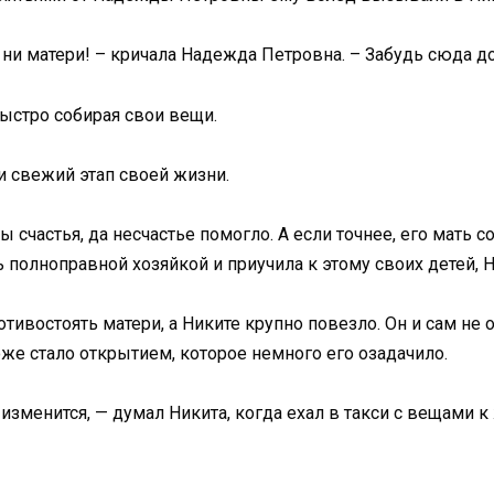
, ни матери! – кричала Надежда Петровна. – Забудь сюда д
быстро собирая свои вещи.
 свежий этап своей жизни.
бы счастья, да несчастье помогло. А если точнее, его мат
олноправной хозяйкой и приучила к этому своих детей, Ни
отивостоять матери, а Никите крупно повезло. Он и сам не 
оже стало открытием, которое немного его озадачило.
изменится, — думал Никита, когда ехал в такси с вещами к 