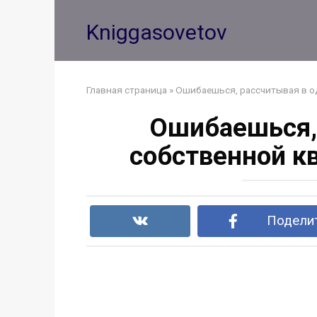
Перейти
к
Kniggasovetov
контенту
Главная страница
»
Ошибаешься, рассчитывая в о
Ошибаешься, 
собственной кв
Поделит