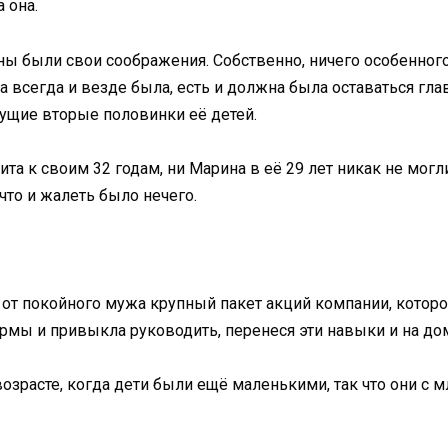
 она.
ы были свои соображения. Собственно, ничего особенного
 всегда и везде была, есть и должна была оставаться глав
дущие вторые половинки её детей.
та к своим 32 годам, ни Марина в её 29 лет никак не мог
что и жалеть было нечего.
от покойного мужа крупный пакет акций компании, которой
ирмы и привыкла руководить, перенеся эти навыки и на до
расте, когда дети были ещё маленькими, так что они с м