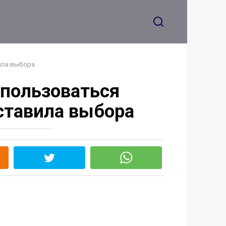
клоуны. Шоу окончено,
гасите свет
ила выбора
 пользоваться
оставила выбора