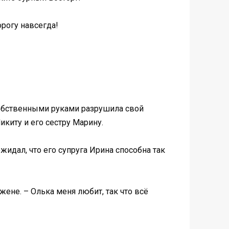
орогу навсегда!
ь собственными руками разрушила свой
киту и его сестру Марину.
ожидал, что его супруга Ирина способна так
жене. – Олька меня любит, так что всё