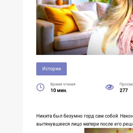
Истории
Время чтения
Просм
10 мин.
277
Никита был безумно горд сам собой. Након
вытянувшееся лицо матери после его реш