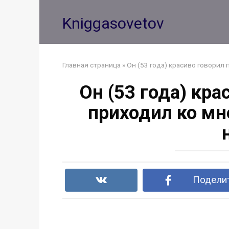
Перейти
к
Kniggasovetov
контенту
Главная страница
»
Он (53 года) красиво говорил 
Он (53 года) кр
приходил ко мне
Поделит