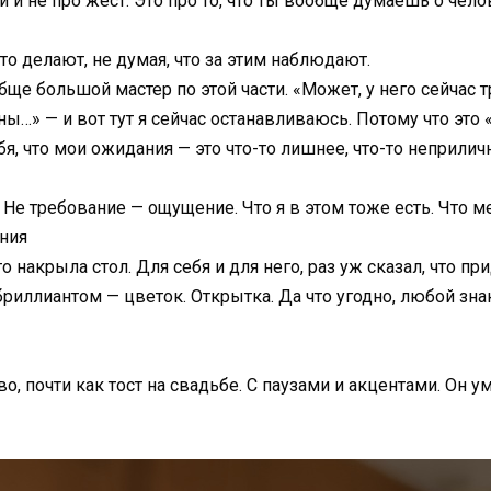
и и не про жест. Это про то, что ты вообще думаешь о чел
 что делают, не думая, что за этим наблюдают.
бще большой мастер по этой части. «Может, у него сейчас 
ы…» — и вот тут я сейчас останавливаюсь. Потому что это 
бя, что мои ожидания — это что-то лишнее, что-то неприлич
е требование — ощущение. Что я в этом тоже есть. Что ме
ния
 накрыла стол. Для себя и для него, раз уж сказал, что при
бриллиантом — цветок. Открытка. Да что угодно, любой зна
о, почти как тост на свадьбе. С паузами и акцентами. Он у