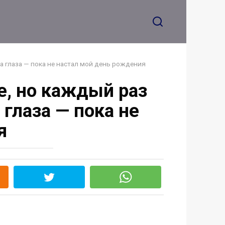
стоит на ушах?
ла глаза — пока не настал мой день рождения
е, но каждый раз
 глаза — пока не
я