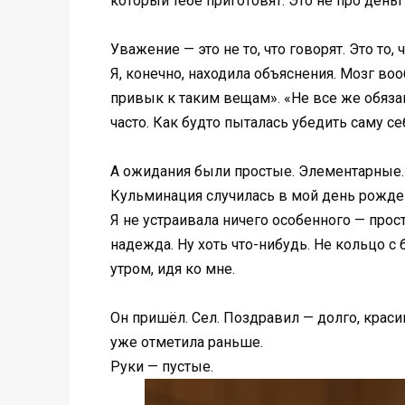
который тебе приготовят. Это не про деньг
Уважение — это не то, что говорят. Это то,
Я, конечно, находила объяснения. Мозг воо
привык к таким вещам». «Не все же обязан
часто. Как будто пыталась убедить саму се
А ожидания были простые. Элементарные. Н
Кульминация случилась в мой день рожде
Я не устраивала ничего особенного — просто
надежда. Ну хоть что-нибудь. Не кольцо с 
утром, идя ко мне.
Он пришёл. Сел. Поздравил — долго, красив
уже отметила раньше.
Руки — пустые.