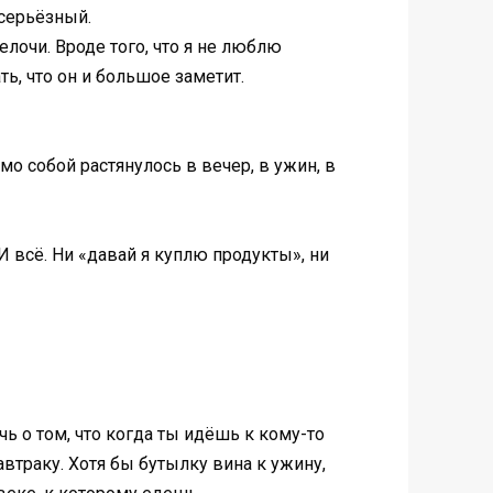
 серьёзный.
лочи. Вроде того, что я не люблю
ь, что он и большое заметит.
амо собой растянулось в вечер, в ужин, в
 И всё. Ни «давай я куплю продукты», ни
чь о том, что когда ты идёшь к кому-то
автраку. Хотя бы бутылку вина к ужину,