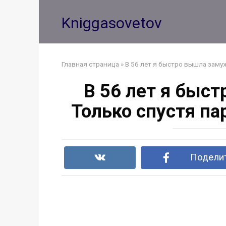
Перейти
к
Kniggasovetov
контенту
Главная страница
»
В 56 лет я быстро вышла замуж
В 56 лет я быс
Только спустя па
Поделит