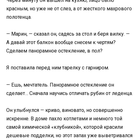
Через минуту он вышел на кухню, лицо было
красным, но уже не от слез, а от жесткого махрового
полотенца.
— Марин, — сказал он, садясь за стол и беря вилку. —
А давай этот балкон вообще снесем к чертям?
Сделаем панорамное остекление, в пол?
Я поставила перед ним тарелку с гарниром.
— Ешь, мечтатель. Панорамное остекление он
сделает… Сначала научись отличать рубин от леденца.
Он улыбнулся — криво, виновато, но совершенно
искренне. В доме пахло котлетами и немного той
самой химической «клубникой», которой красили
дешевые подделки, но этот запах уже выветривался