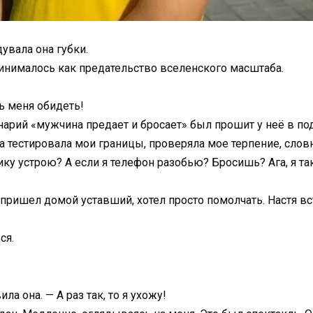
увала она губки.
инималось как предательство вселенского масштаба.
шь меня обидеть!
нарий «мужчина предает и бросает» был прошит у неё в подк
на тестировала мои границы, проверяла мое терпение, сло
ку устрою? А если я телефон разобью? Бросишь? Ага, я так 
 пришел домой уставший, хотел просто помолчать. Настя вс
ся.
а она. — А раз так, то я ухожу!