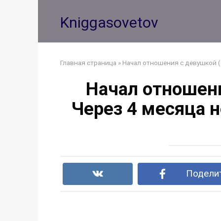
Перейти
к
Kniggasovetov
контенту
Главная страница
»
Начал отношения с девушкой (2
Начал отношени
Через 4 месяца н
Поделит