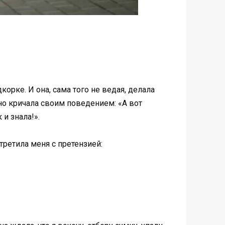
орке. И она, сама того не ведая, делала
вно кричала своим поведением: «А вот
и знала!».
третила меня с претензией: