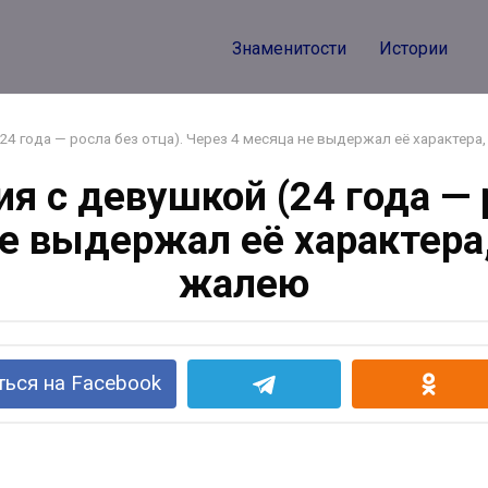
Знаменитости
Истории
4 года — росла без отца). Через 4 месяца не выдержал её характера,
я с девушкой (24 года — р
е выдержал её характера,
жалею
ься на Facebook