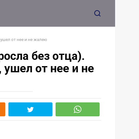
следующая фраза была
ещё больнее
 ушел от нее и не жалею
осла без отца).
 ушел от нее и не