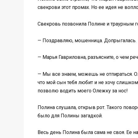
свекрови этот промах. Но ее идея не вопло
Свекровь позвонила Полине и траурным г
— Поздравляю, мошенница. Допрыгалась.
— Марья Гавриловна, разъясните, о чем ре
— Мы все знаем, можешь не отпираться. Ол
что мой сын тебя любит и не хочу слишком
позволю водить моего Олежку за нос!
Полина слушала, открыв рот. Такого повор
было для Полины загадкой.
Весь день Полина была сама не своя. Ее н