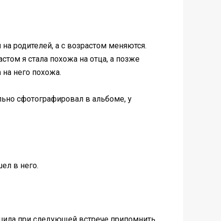
на родителей, а с возрастом меняются.
астом я стала похожа на отца, а позже
 на него похожа.
ально сфотографировал в альбоме, у
ел в него.
решила при следующей встрече припомнить