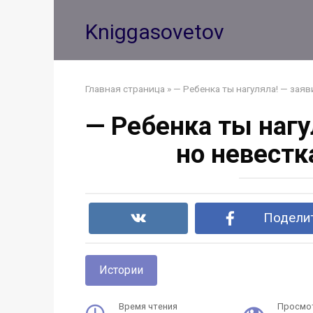
Перейти
к
Kniggasovetov
контенту
Главная страница
»
— Ребенка ты нагуляла! — заяв
— Ребенка ты нагу
но невестк
Поделит
Истории
Время чтения
Просмо