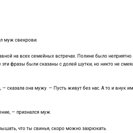
ил муж свекрови.
авной на всех семейных встречах. Полине было неприятно 
е эти фразы были сказаны с долей шутки, но никто не смея
— сказала она мужу. — Пусть живут без нас. А то и внук и
ение, — признался муж.
лышать, что ты свинья, скоро можно захрюкать.