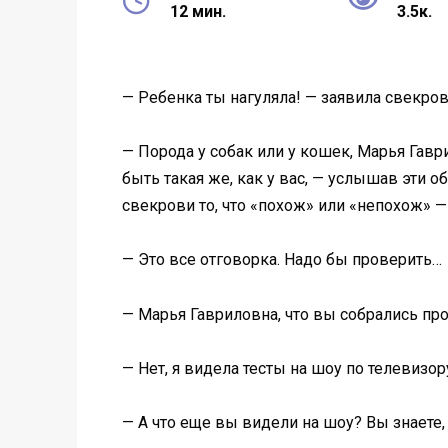
12 мин.
3.5к.
— Ребенка ты нагуляла! — заявила свекров
— Порода у собак или у кошек, Марья Гавр
быть такая же, как у вас, — услышав эти 
свекрови то, что «похож» или «непохож» — 
— Это все отговорка. Надо бы проверить…
— Марья Гавриловна, что вы собрались пр
— Нет, я видела тесты на шоу по телевизо
— А что еще вы видели на шоу? Вы знаете