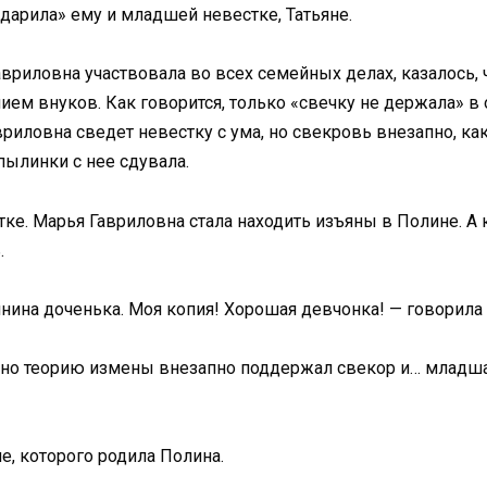
арила» ему и младшей невестке, Татьяне.
риловна участвовала во всех семейных делах, казалось, ч
нием внуков. Как говорится, только «свечку не держала» 
риловна сведет невестку с ума, но свекровь внезапно, ка
пылинки с нее сдувала.
ке. Марья Гавриловна стала находить изъяны в Полине. А 
.
янина доченька. Моя копия! Хорошая девчонка! — говорила 
 но теорию измены внезапно поддержал свекор и… младшая 
е, которого родила Полина.