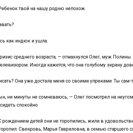
 Ребенок твой на нашу родню непохож.
авать?
сь как индюк и ушла.
ризис среднего возраста, — отмахнулся Олег, муж Полины.
левизором. Иногда кажется, что она голубому экрану дов
исать? Она уже достала меня со своими упреками. Ты сам
 сын, ни минуты не сомневаюсь, — Олег посмотрел на неуг
сидеть спокойно.
С рождением детей они не торопились, жили в удовольстви
оропил. Свекровь, Марья Гавриловна, в семью старшего с