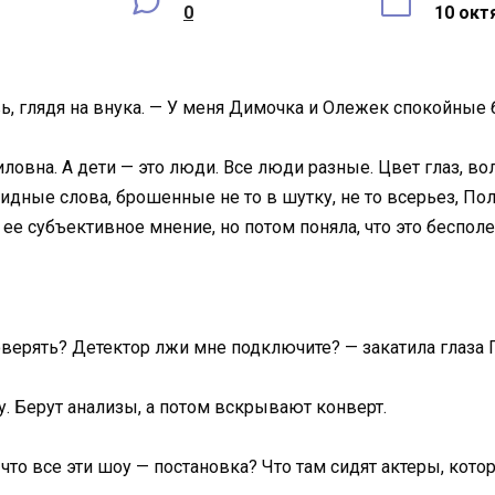
0
10 окт
ь, глядя на внука. — У меня Димочка и Олежек спокойные б
иловна. А дети — это люди. Все люди разные. Цвет глаз, в
обидные слова, брошенные не то в шутку, не то всерьез, По
ее субъективное мнение, но потом поняла, что это бесполе
оверять? Детектор лжи мне подключите? — закатила глаза 
ру. Берут анализы, а потом вскрывают конверт.
, что все эти шоу — постановка? Что там сидят актеры, к