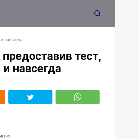
Ты меня понял
 и навсегда
 предоставив тест,
 и навсегда
овано