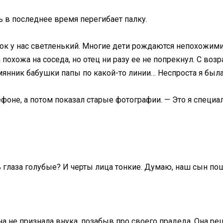
ть в последнее время перегибает палку.
нок у нас светленький. Многие дети рождаются непохожими 
 похожа на соседа, но отец ни разу ее не попрекнул. С возр
янник бабушки папы по какой-то линии… Неспроста я была
лефоне, а потом показал старые фотографии. — Это я специ
глаза голубые? И черты лица тонкие. Думаю, наш сын пош
на не признала внука, позабыв про своего прадеда. Она 