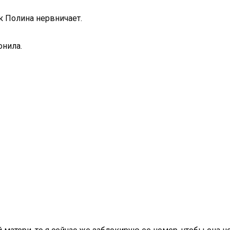
ак Полина нервничает.
онила.