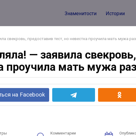
Знаменитости
Истории
ила свекровь, предоставив тест, но невестка проучила мать мужа раз
ляла! — заявила свекровь,
а проучила мать мужа раз
ься на Facebook
тры
Комментарии
Опублик