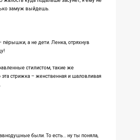
ою жалость куда подальше засунет, я ему не
олько замуж выйдешь.
 пёрышки, а не дети. Ленка, отряхнув
ду!
правленные стилистом, такие же
о эта стрижка – женственная и шаловливая
.
равнодушные были. То есть… ну ты поняла,