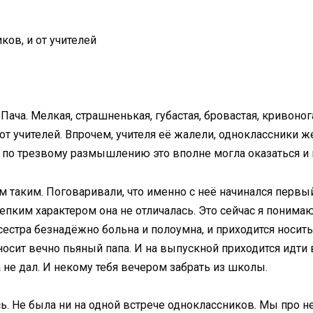
ков, и от учителей
Пача. Мелкая, страшненькая, губастая, бровастая, кривоно
от учителей. Впрочем, учителя её жалели, одноклассники ж
 по трезвому размышлению это вполне могла оказаться и 
м таким. Поговаривали, что именно с неё начинался перв
епким характером она не отличалась. Это сейчас я понимаю,
 сестра безнадёжно больна и полоумна, и приходится носит
сит вечно пьяный папа. И на выпускной приходится идти 
а не дал. И некому тебя вечером забрать из школы.
сь. Не была ни на одной встрече одноклассников. Мы про 