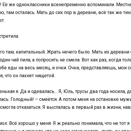
и! Её же одноклассники всенепременно вспоминали. Местные
 там осталась. Мать до сих пор в деревне, всё так же тихо
ет.
встретила.
его там, капитальный. Жрать нечего было. Мать из деревни
дин чай пила; а попросить не смела. Вот как раз, когда то
бе еды на весь месяц, и очки. Очки, представляешь, мои с
я, что он пахнет нищетой.
ькая я. Да и одевалась… Я, Юль, трусы два года носила, д
сь. Голодный! – смеётся. А потом меня на остановке мужик
 смогла отказаться. Я выспалась в первый раз в жизни, нав
мол. Всё хорошо у меня. Я ж реально понимала, что не тот я