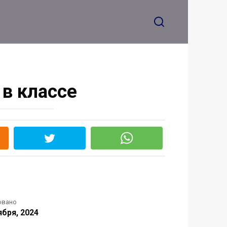
в классе
овано
ября, 2024