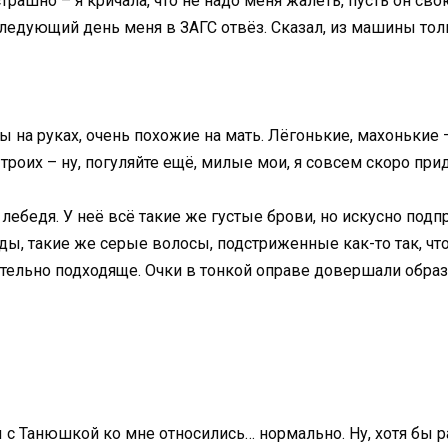
трашно – я кричала, что не надо меня жалеть, пусть он св
 следующий день меня в ЗАГС отвёз. Сказал, из машины т
на руках, очень похожие на мать. Лёгонькие, махонькие –
троих – ну, погуляйте ещё, милые мои, я совсем скоро при
 лебедя. У неё всё такие же густые брови, но искусно под
ы, такие же серые волосы, подстриженные как-то так, чт
ительно подходяще. Очки в тонкой оправе довершали образ
ы с Танюшкой ко мне относились… нормально. Ну, хотя бы 