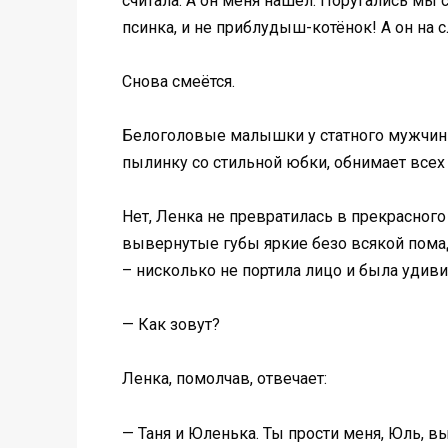
считала. А он меня нашёл. Поругались мы с
псинка, и не приблудыш-котёнок! А он на
Снова смеётся.
Белоголовые малышки у статного мужчины 
пылинку со стильной юбки, обнимает всех 
Нет, Ленка не превратилась в прекрасного
вывернутые губы яркие безо всякой помад
– нисколько не портила лицо и была удив
— Как зовут?
Ленка, помолчав, отвечает:
— Таня и Юленька. Ты прости меня, Юль, в