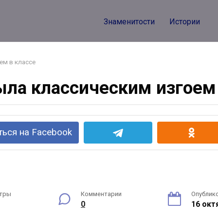
Знаменитости
Истории
ем в классе
ыла классическим изгоем 
ься на Facebook
тры
Комментарии
Опублик
0
16 окт