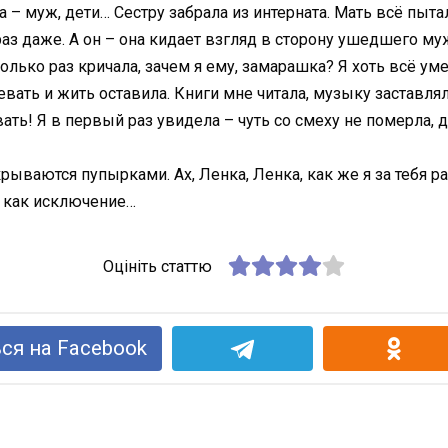
а – муж, дети… Сестру забрала из интерната. Мать всё пытал
раз даже. А он – она кидает взгляд в сторону ушедшего м
колько раз кричала, зачем я ему, замарашка? Я хоть всё ум
вать и жить оставила. Книги мне читала, музыку заставлял
ать! Я в первый раз увидела – чуть со смеху не померла, 
рываются пупырками. Ах, Ленка, Ленка, как же я за тебя р
о как исключение…
Оцініть статтю
ся на Facebook