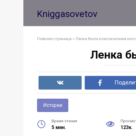
Перейти
к
Kniggasovetov
контенту
Главная страница
»
Ленка была классическим изго
Ленка б
Поделит
Истории
Время чтения
Просмо
5 мин.
123к.