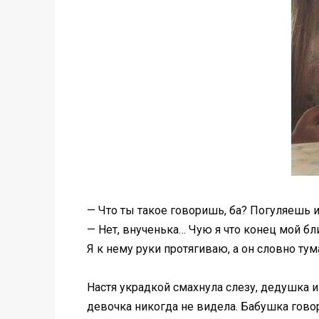
— Что ты такое говоришь, ба? Погуляешь и
— Нет, внученька… Чую я что конец мой бли
Я к нему руки протягиваю, а он словно тума
Настя украдкой смахнула слезу, дедушка 
девочка никогда не видела. Бабушка говори