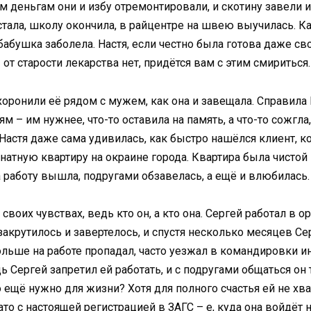
им деньгам они и избу отремонтировали, и скотину завели и
тала, школу окончила, в райцентре на швею выучилась. Ка
 бабушка заболела. Настя, если честно была готова даже 
от старости лекарства нет, придётся вам с этим смириться.
хоронили её рядом с мужем, как она и завещала. Справила
м – им нужнее, что-то оставила на память, а что-то сожгла
 Настя даже сама удивилась, как быстро нашёлся клиент, ко
тную квартиру на окраине города. Квартира была чистой и
работу вышла, подругами обзавелась, а ещё и влюбилась.
своих чувствах, ведь кто он, а кто она. Сергей работал в о
акрутилось и завертелось, и спустя несколько месяцев Се
ольше на работе пропадал, часто уезжал в командировки и
 Сергей запретил ей работать, и с подругами общаться он 
о ещё нужно для жизни? Хотя для полного счастья ей не хв
зато с настоящей регистрацией в ЗАГС – е, куда она войдё