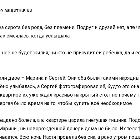
ие защитнички.
а сирота без рода, без племени. Подруг и друзей нет, а те 
так смеялась, когда услышала.
неё не будет жилья, ни кто не присудит ей ребёнка, да и 
хали двое – Марина и Сергей. Они оба были такими нарядн
но улыбалась, а Сергей фотографировал её, будто это она 
 квартире их уже ждал красиво накрытый стол, но почему-
Сергея было время на то, чтобы купить всё необходимое.
ещадно болела, а в квартире царила гнетущая тишина. Под
и Марины, ни новорожденной дочери дома не было. Их тел
вается. Всю ночь Настя провела без сна, а рано утром пош