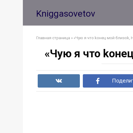
Перейти
к
Kniggasovetov
контенту
Главная страница
»
«Чую я что koнец мой близok,
«Чую я что koне
Поделит