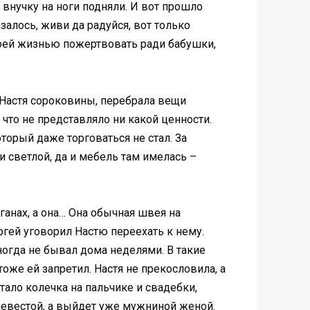
 внучку на ноги подняли. И вот прошло
залось, живи да радуйся, вот только
своей жизнью пожертвовать ради бабушки,
 Настя сороковины, перебрала вещи
, что не представляло ни какой ценности.
торый даже торговаться не стал. За
 светлой, да и мебель там имелась –
рганах, а она… Она обычная швея на
ргей уговорил Настю переехать к нему.
ногда не бывал дома неделями. В такие
тоже ей запретил. Настя не прекословила, а
атало колечка на пальчике и свадебки,
т невестой, а выйдет уже мужниной женой.