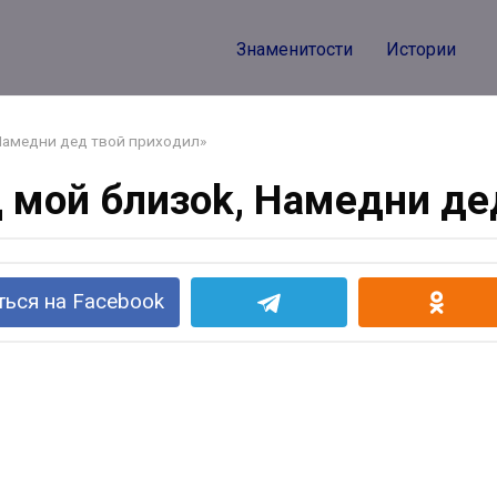
Знаменитости
Истории
 Haмедни дед твой приходил»
ц мой близok, Haмедни де
ься на Facebook