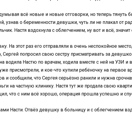
думывая всё новые и новые отговорки, но теперь тянуть бы
й, узнав о беременности девушки, чуть ли не плакал от рад
ик. Настя вздохнула с облегчением, ну вот и всё, значит 
ку. На этот раз его отправляли в очень неспокойное место,
 Сергей попросил свою сестру присматривать за девушкой,
на водила Настю по врачам, ходила вместе с ней на УЗИ и
 уже присмотрели, и кое-что купили ребёночку на первое 
в и сообщили, что Сергея серьёзно ранили и нужна срочная
и на частную клинику. Настя тут же продала свою квартиру
ил, что с ним всё хорошо, операция прошла успешно и спу
ами Насти. Отвёз девушку в больницу и с облегчением взд