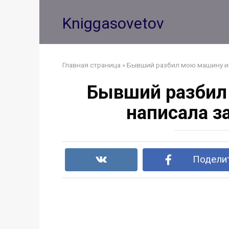
Перейти
к
Kniggasovetov
контенту
Главная страница
»
Бывший разбил мою машину и «
Бывший разбил 
написала з
Поделит