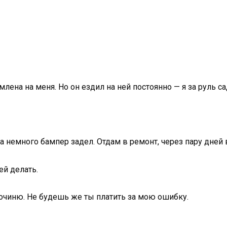
лена на меня. Но он ездил на ней постоянно — я за руль са
а немного бампер задел. Отдам в ремонт, через пару дней 
ей делать.
 починю. Не будешь же ты платить за мою ошибку.