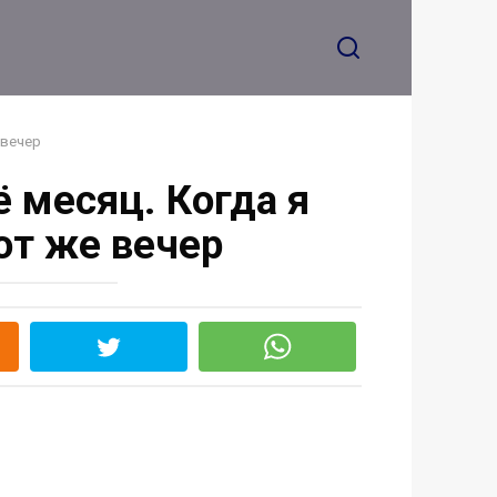
притащил
 вечер
 месяц. Когда я
от же вечер