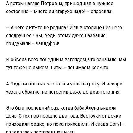
А потом наглая Петровна, пришедшая в нужное
состояние – много ли старухе надо! – спросила:
— А чего дитё-то не родила? Или в столице без него
сподручнее? Вы, ведь, этому даже название
придумали – чайлдфри!
И обвела всех победным взглядом, что означало: мы
тут тоже не лыком шиты – понимаем кое-что.
А Лида вышла из-за стола и ушла на реку. И вскоре
уехала обратно, не погостив даже до девятого дня.
Это был последний раз, когда баба Алена видела
дочь. С тех пор прошло два года. Весточки от дочки
приходили редко, но пока приходили. И слава Богу! –
радовалась постаревшая мать.