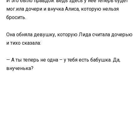
И это было правдой: ведь здесь у нее теперь будет
мог.ила дочери и внучка Алиса, которую нельзя
бросить.
Она обняла девушку, которую Лида считала дочерью
и тихо сказала:
— А ты теперь не одна – у тебя есть бабушка. Да,
внученька?