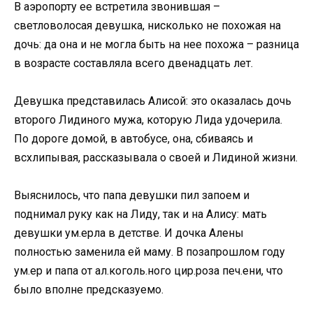
В аэропорту ее встретила звонившая –
светловолосая девушка, нисколько не похожая на
дочь: да она и не могла быть на нее похожа – разница
в возрасте составляла всего двенадцать лет.
Девушка представилась Алисой: это оказалась дочь
второго Лидиного мужа, которую Лида удочерила.
По дороге домой, в автобусе, она, сбиваясь и
всхлипывая, рассказывала о своей и Лидиной жизни.
Выяснилось, что папа девушки пил запоем и
поднимал руку как на Лиду, так и на Алису: мать
девушки ум.ерла в детстве. И дочка Алены
полностью заменила ей маму. В позапрошлом году
ум.ер и папа от ал.коголь.ного цир.роза печ.ени, что
было вполне предсказуемо.