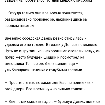
увидел на пороге злосчастный мешок с мусором.
— Откуда только они все время появляются, —
раздосадовано произнес он, наклонившись за
черным пакетом.
Внезапно соседская дверь резко открылась и
ударила его по голове. В глазах у Дениса потемнело.
Чуть не выругавшись нехорошими словами вслух, он
потер место будущей шишки и посмотрел на
виновника. Точнее это была виновница —
улыбающаяся шатенка с голубыми глазами.
— Простите, я вас не заметила. Еще не привыкла к
этой двери. Все время нужно сильно толкать.
— Вам петли смазать надо… — буркнул Денис, пытаясь