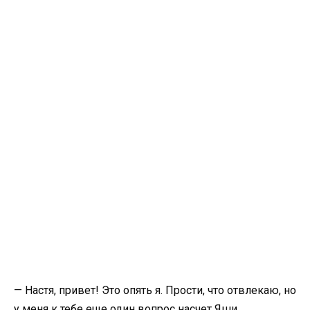
— Настя, привет! Это опять я. Прости, что отвлекаю, но
у меня к тебе еще один вопрос насчет Яши…