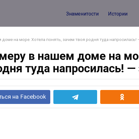
Знаменитости
Истории
м доме на море. Хотела понять, зачем твоя родня туда напросилась!
меру в нашем доме на мо
одня туда напросилась! —
ься на Facebook