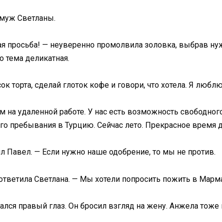
л муж Светланы.
шая просьба! — неуверенно промолвила золовка, выбрав н
но тема деликатная.
сок торта, сделай глоток кофе и говори, что хотела. Я любл
ем на удаленной работе. У нас есть возможность свободно
ого пребывания в Турцию. Сейчас лето. Прекрасное время 
 Павел. — Если нужно наше одобрение, то мы не против.
ответила Светлана. — Мы хотели попросить пожить в Марма
ался правый глаз. Он бросил взгляд на жену. Анжела тоже 