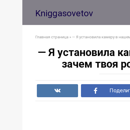
Перейти
к
Kniggasovetov
контенту
Главная страница
»
— Я установила камеру в наше
— Я установила ка
зачем твоя р
Поделит