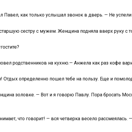
л Павел, как только услышал звонок в дверь. — Не успели 
старшую сестру с мужем. Женщина подняла вверх руку с т
гостите?
овел родственников на кухню.— Анжела как раз кофе варит
я! Отдых определенно пошел тебе на пользу. Еще и помолод
нщина золовке. — Вот и я говорю Павлу. Пора бросать Моск
имает, что говорит! — вся четверка весело рассмеялась. — 