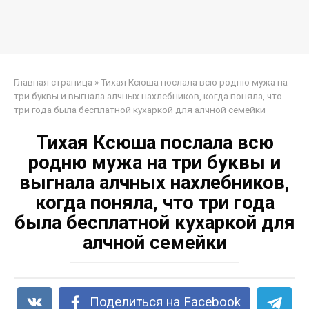
Главная страница
»
Тихая Ксюша послала всю родню мужа на
три буквы и выгнала алчных нахлебников, когда поняла, что
три года была бесплатной кухаркой для алчной семейки
Тихая Ксюша послала всю
родню мужа на три буквы и
выгнала алчных нахлебников,
когда поняла, что три года
была бесплатной кухаркой для
алчной семейки
Поделиться на Facebook