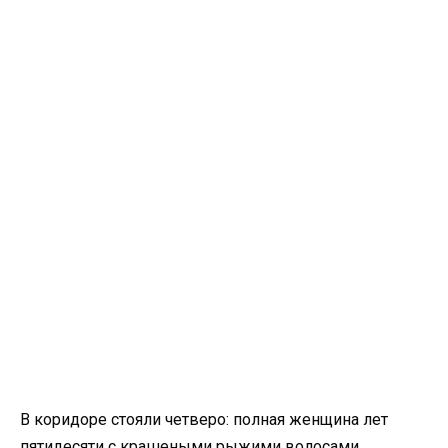
В коридоре стояли четверо: полная женщина лет
пятидесяти с крашеными рыжими волосами,