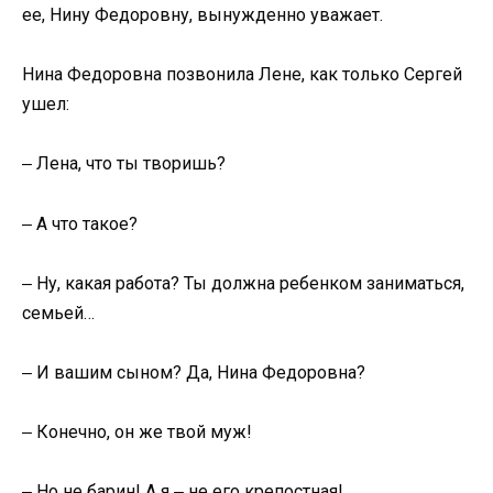
ее, Нину Федоровну, вынужденно уважает.
Нина Федоровна позвонила Лене, как только Сергей
ушел:
‒ Лена, что ты творишь?
‒ А что такое?
‒ Ну, какая работа? Ты должна ребенком заниматься,
семьей…
‒ И вашим сыном? Да, Нина Федоровна?
‒ Конечно, он же твой муж!
‒ Но не барин! А я ‒ не его крепостная!