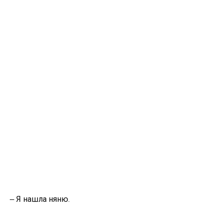
‒ Я нашла няню.