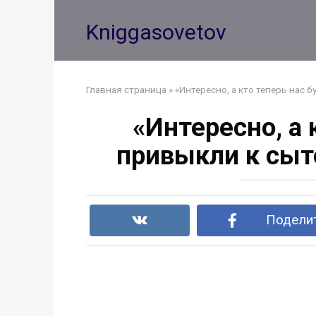
Перейти
к
Kniggasovetov
контенту
Главная страница
»
«Интересно, а кто теперь нас
«Интересно, а
привыкли к сыт
Поделит