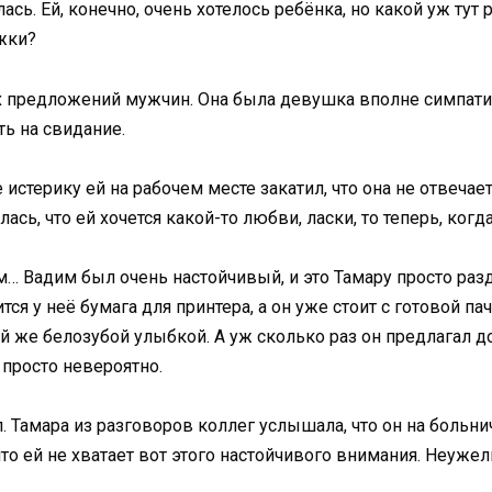
ь. Ей, конечно, очень хотелось ребёнка, но какой уж тут р
жки?
х предложений мужчин. Она была девушка вполне симпатичн
ь на свидание.
терику ей на рабочем месте закатил, что она не отвечает 
сь, что ей хочется какой-то любви, ласки, то теперь, когд
им… Вадим был очень настойчивый, и это Тамару просто раз
тся у неё бумага для принтера, а он уже стоит с готовой па
й же белозубой улыбкой. А уж сколько раз он предлагал до
 просто невероятно.
. Тамара из разговоров коллег услышала, что он на больни
что ей не хватает вот этого настойчивого внимания. Неужел