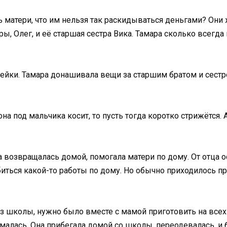
ь матери, что им нельзя так раскидываться деньгами? Они
ры, Олег, и её старшая сестра Вика. Тамара сколько всегда
йки. Тамара донашивала вещи за старшим братом и сестрой.
а под мальчика косит, то пусть тогда коротко стрижётся. А
возвращалась домой, помогала матери по дому. От отца ос
ться какой-то работы по дому. Но обычно приходилось про
 школы, нужно было вместе с мамой приготовить на всех е
алась. Она прибегала домой со школы, переодевалась, и 