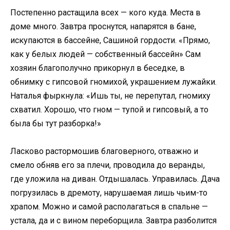
Постепенно растащила всех — кого куда. Места в
доме много. Завтра проснутся, напарятся в бане,
искупаются в бассейне, Сашиной гордости. «Прямо,
как у белых людей — собственный бассейн» Сам
хозяин благополучно прикорнул в беседке, в
обнимку с гипсовой гномихой, украшением лужайки.
Наталья фыркнула: «Ишь ты, не перепутал, гномиху
схватил. Хорошо, что гном — тупой и гипсовый, а то
была бы тут разборка!»
Ласково растормошив благоверного, отважно и
смело обняв его за плечи, проводила до веранды,
где уложила на диван. Отдышалась. Управилась. Дача
погрузилась в дремоту, нарушаемая лишь чьим-то
храпом. Можно и самой располагаться в спальне —
устала, да и с вином переборщила. Завтра разболится