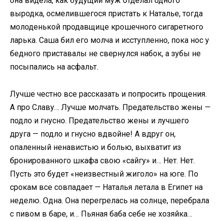
она видела, как будущий муж отделал одного
выродка, осмелившегося пристать к Наталье, тогда
молоденькой продавщице крошечного сигаретного
ларька. Саша бил его молча и исступленно, пока нос у
бедного приставалы не свернулся набок, а зубы не
посыпались на асфальт.
Лучше честно все рассказать и попросить прощения.
А про Славу… Лучше молчать. Предательство жены —
подло и гнусно. Предательство жены и лучшего
друга — подло и гнусно вдвойне! А вдруг он,
опаленный ненавистью и болью, выхватит из
бронированного шкафа свою «сайгу» и… Нет. Нет.
Пусть это будет «неизвестный жиголо» на юге. По
срокам все совпадает — Наталья летала в Египет на
неделю. Одна. Она перегрелась на солнце, перебрала
с пивом в баре, и… Пьяная баба себе не хозяйка…