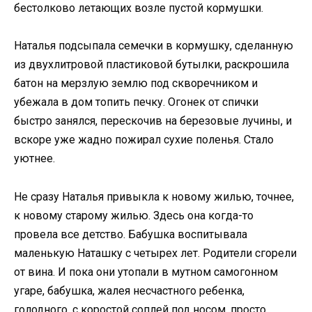
бестолково летающих возле пустой кормушки.
Наталья подсыпала семечки в кормушку, сделанную
из двухлитровой пластиковой бутылки, раскрошила
батон на мерзлую землю под скворечником и
убежала в дом топить печку. Огонек от спички
быстро занялся, перескочив на березовые лучины, и
вскоре уже жадно пожирал сухие поленья. Стало
уютнее.
Не сразу Наталья привыкла к новому жилью, точнее,
к новому старому жилью. Здесь она когда-то
провела все детство. Бабушка воспитывала
маленькую Наташку с четырех лет. Родители сгорели
от вина. И пока они утопали в мутном самогонном
угаре, бабушка, жалея несчастного ребенка,
голодного, с коростой соплей под носом, просто