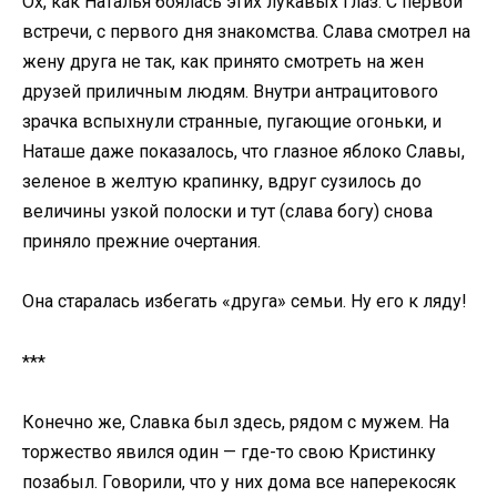
Ох, как Наталья боялась этих лукавых глаз. С первой
встречи, с первого дня знакомства. Слава смотрел на
жену друга не так, как принято смотреть на жен
друзей приличным людям. Внутри антрацитового
зрачка вспыхнули странные, пугающие огоньки, и
Наташе даже показалось, что глазное яблоко Славы,
зеленое в желтую крапинку, вдруг сузилось до
величины узкой полоски и тут (слава богу) снова
приняло прежние очертания.
Она старалась избегать «друга» семьи. Ну его к ляду!
***
Конечно же, Славка был здесь, рядом с мужем. На
торжество явился один — где-то свою Кристинку
позабыл. Говорили, что у них дома все наперекосяк