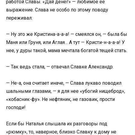
работой Славы. «Дай денег» — любимое ее
выражение. Слава не особо по этому поводу
переживал:
— Ну это же Кристина-а-а-а! — смеялся он, — была бы
Маня или Груня, или Аглая… А тут — Кристи-н-а-а-а! У
нее, у дуры такой, мама мечтала богатой тещей стать.
— Так ведь стала, — отвечал Славке Александр.
— Не-а, она считает иначе, — Слава лукаво поводил
шальными глазами, — я для нее «убогий нищеброд»,
«кобасник-фу». Не нефтяник, не газовик, прости
господи!
Если бы Наталья слышала их разговоры под
«рюмку», то, наверное, близко Славку к дому не