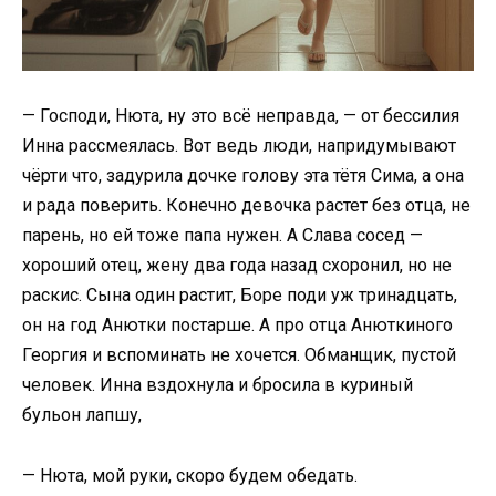
— Господи, Нюта, ну это всё неправда, — от бессилия
Инна рассмеялась. Вот ведь люди, напридумывают
чёрти что, задурила дочке голову эта тётя Сима, а она
и рада поверить. Конечно девочка растет без отца, не
парень, но ей тоже папа нужен. А Слава сосед —
хороший отец, жену два года назад схоронил, но не
раскис. Сына один растит, Боре поди уж тринадцать,
он на год Анютки постарше. А про отца Анюткиного
Георгия и вспоминать не хочется. Обманщик, пустой
человек. Инна вздохнула и бросила в куриный
бульон лапшу,
— Нюта, мой руки, скоро будем обедать.