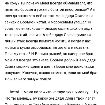
не хочу? Ты почему меня всегда обманывала, что
папа нас бросил и уехал с богатой иностранкой? А я
всегда знала, что всё не так, меня дядя Слава и на
санках с Борькой катал, и мороженым угощал. И
зовёт меня ласково — рыжее солнышко, он ведь
тоже рыжий, как и я! А тебе дядя Слава сумки на
пятый этаж всегда помогал носить, а когда у нас
мойка в кухне засорилась, ты же его и позвала.
Почему это, а? И Борька рыжий, он наверное брат
мой, а я всегда это знала. Борька добрый, ему дядя
Слава мелкие деньги даёт, а Боря мне шоколадки
покупает. Конечно, жалко немного, если он мой брат,
я бы за него замуж пошла.
— Нюта! — мама положила на тарелку шумовку, — Ну
что ты мелешь, ну какой же дядя Слава твой папа?
Он ведь на тёте Тасе был женат, на Борькиной маме.