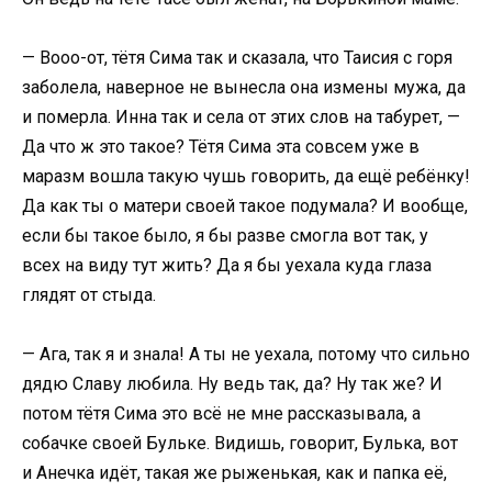
— Вооо-от, тётя Сима так и сказала, что Таисия с горя
заболела, наверное не вынесла она измены мужа, да
и померла. Инна так и села от этих слов на табурет, —
Да что ж это такое? Тётя Сима эта совсем уже в
маразм вошла такую чушь говорить, да ещё ребёнку!
Да как ты о матери своей такое подумала? И вообще,
если бы такое было, я бы разве смогла вот так, у
всех на виду тут жить? Да я бы уехала куда глаза
глядят от стыда.
— Ага, так я и знала! А ты не уехала, потому что сильно
дядю Славу любила. Ну ведь так, да? Ну так же? И
потом тётя Сима это всё не мне рассказывала, а
собачке своей Бульке. Видишь, говорит, Булька, вот
и Анечка идёт, такая же рыженькая, как и папка её,