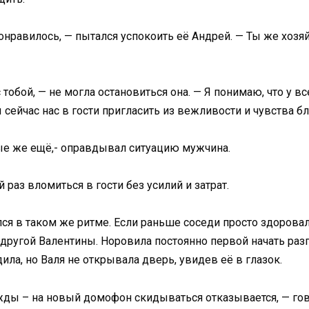
онравилось, — пытался успокоить её Андрей. — Ты же хозя
 с тобой, — не могла остановиться она. — Я понимаю, что у 
 сейчас нас в гости пригласить из вежливости и чувства б
ые же ещё,- оправдывал ситуацию мужчина.
 раз вломиться в гости без усилий и затрат.
я в таком же ритме. Если раньше соседи просто здоровали
другой Валентины. Норовила постоянно первой начать разг
ила, но Валя не открывала дверь, увидев её в глазок.
ужды – на новый домофон скидываться отказывается, — гов