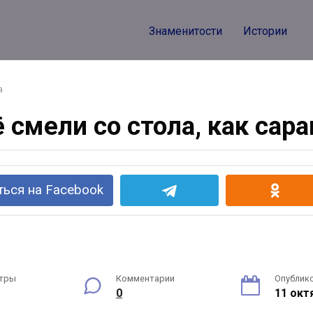
Знаменитости
Истории
а
 смели со стола, как сар
ься на Facebook
тры
Комментарии
Опублик
0
11 окт