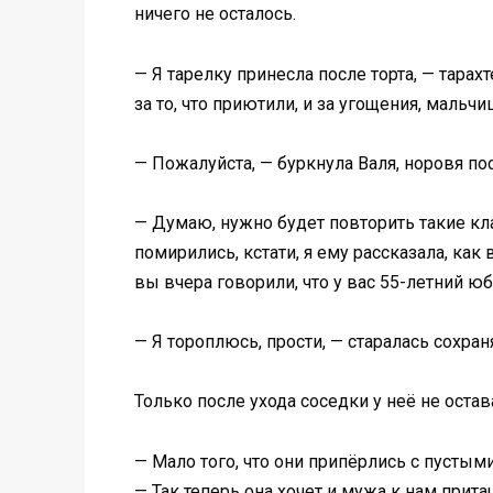
ничего не осталось.
— Я тарелку принесла после торта, — тарах
за то, что приютили, и за угощения, мальч
— Пожалуйста, — буркнула Валя, норовя по
— Думаю, нужно будет повторить такие кла
помирились, кстати, я ему рассказала, как 
вы вчера говорили, что у вас 55-летний ю
— Я тороплюсь, прости, — старалась сохран
Только после ухода соседки у неё не оста
— Мало того, что они припёрлись с пустым
— Так теперь она хочет и мужа к нам прита