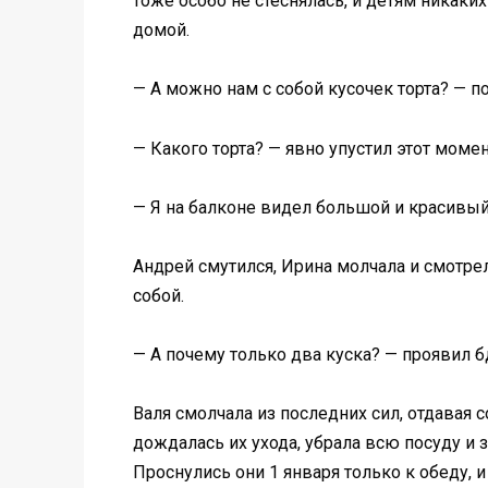
тоже особо не стеснялась, и детям никаки
домой.
— А можно нам с собой кусочек торта? — п
— Какого торта? — явно упустил этот мом
— Я на балконе видел большой и красивый
Андрей смутился, Ирина молчала и смотрел
собой.
— А почему только два куска? — проявил б
Валя смолчала из последних сил, отдавая 
дождалась их ухода, убрала всю посуду и 
Проснулись они 1 января только к обеду, 