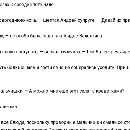
зах к соседке тёте Вале.
вогоднюю ночь, — шептал Андрей супруге. — Давай их приг
их, — не особо была рада такой идее Валентина.
 плохо поступать, — ворчал мужчина. – Тем более, речь идё
чуть больше часа, а гости явно не собирались уходить. Пр
 мальчишки. — А можно мне ещё этот салат с креветками?
узиазма.
всё блюда, поскольку проворные мальчишки смели со стола