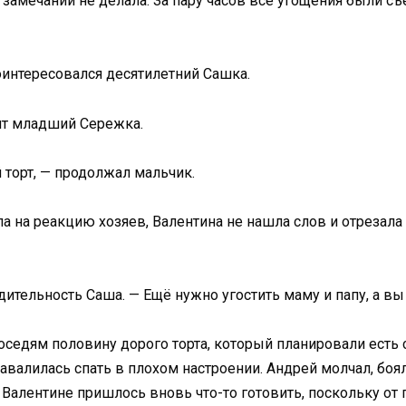
х замечаний не делала. За пару часов все угощения были съ
оинтересовался десятилетний Сашка.
ент младший Сережка.
 торт, — продолжал мальчик.
а на реакцию хозяев, Валентина не нашла слов и отрезала
дительность Саша. — Ещё нужно угостить маму и папу, а вы 
соседям половину дорого торта, который планировали есть 
завалилась спать в плохом настроении. Андрей молчал, боя
и Валентине пришлось вновь что-то готовить, поскольку о