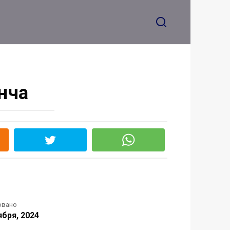
анча
овано
ября, 2024