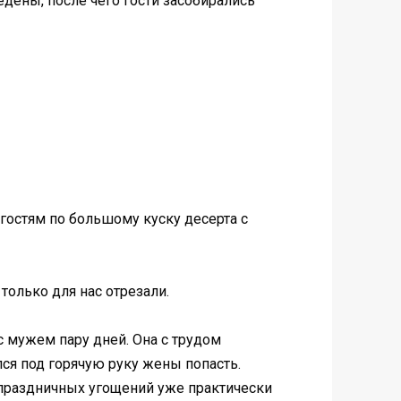
едены, после чего гости засобирались
 гостям по большому куску десерта с
только для нас отрезали.
с мужем пару дней. Она с трудом
лся под горячую руку жены попасть.
т праздничных угощений уже практически