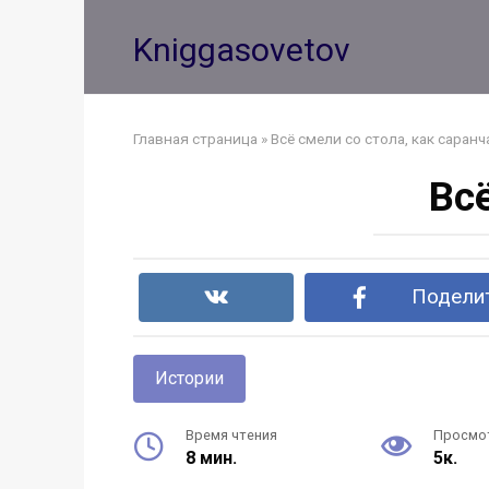
Перейти
к
Kniggasovetov
контенту
Главная страница
»
Всё смели со стола, как саранч
Всё
Поделит
Истории
Время чтения
Просмо
8 мин.
5к.