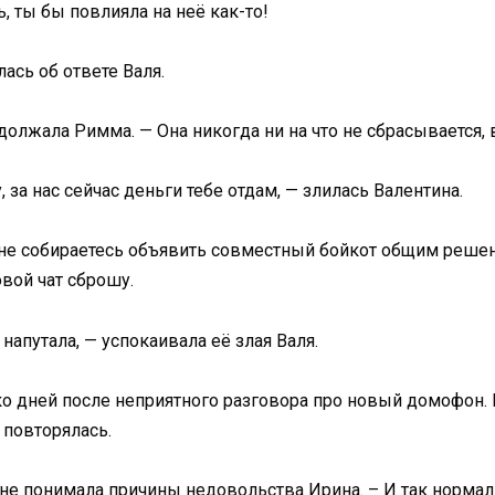
, ты бы повлияла на неё как-то!
ась об ответе Валя.
должала Римма. — Она никогда ни на что не сбрасывается, в
у, за нас сейчас деньги тебе отдам, — злилась Валентина.
 ли не собираетесь объявить совместный бойкот общим реш
овой чат сброшу.
напутала, — успокаивала её злая Валя.
о дней после неприятного разговора про новый домофон. 
 повторялась.
— не понимала причины недовольства Ирина. – И так норма