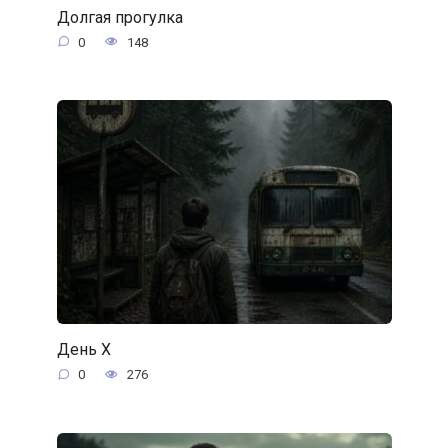
Долгая прогулка
0
148
День Х
0
276