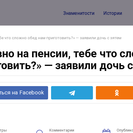
Знаменитости
Истории
ебе что сложно обед нам приготовить?» — заявили дочь с зятем
вно на пенсии, тебе что с
овить?» — заявили дочь 
ься на Facebook
тры
Комментарии
Опублик