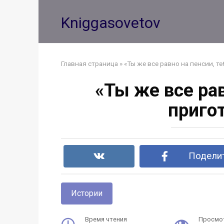
Перейти
к
Kniggasovetov
контенту
Главная страница
»
«Ты же все равно на пенсии, т
«Ты же все ра
пригот
Поделит
Истории
Время чтения
Просмо