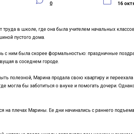
0
16 окт
 труда в школе, где она была учителем начальных классо
иной пустого дома.
вязь с ним была скорее формальностью: праздничные поздр
вущая в соседнем городе.
ть полезной, Марина продала свою квартиру и переехала к
 где могла бы заботиться о внуке и помогать дочери. Одн
ся на плечах Марины. Ее дни начинались с раннего подъема