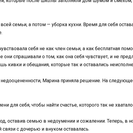
зей, которые после школы заполняли дом шумом и смехом, 
всей семьи, а потом — уборка кухни. Время для себя остав
.
вствовала себя не как член семьи, а как бесплатная помо
е они спрашивали о том, как она себя чувствует, и не пре
лишь кивки и обещания, которые так и оставались неиспол
 недооцененности, Марина приняла решение. На следующее 
ни для себя, чтобы найти счастье, которого так не хватало
род, оставив семью в недоумении и сожалении. Теперь, в 
ой связи с дочерью и внуком оставалась.