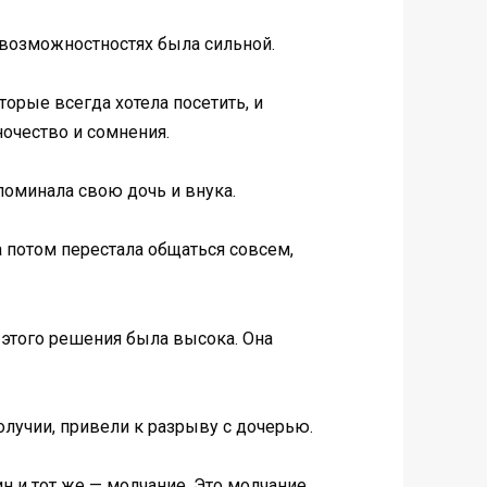
х возможностностях была сильной.
торые всегда хотела посетить, и
ночество и сомнения.
поминала свою дочь и внука.
а потом перестала общаться совсем,
 этого решения была высока. Она
олучии, привели к разрыву с дочерью.
н и тот же — молчание. Это молчание