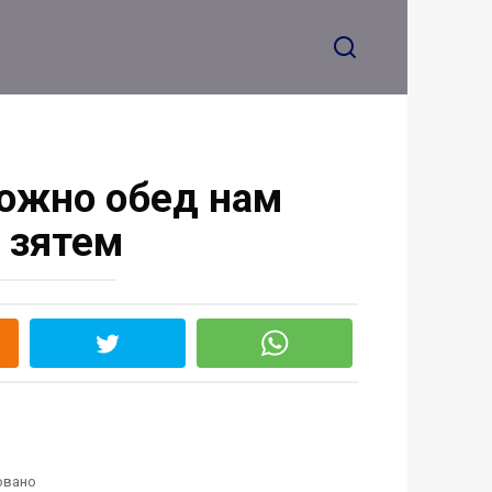
ложно обед нам
с зятем
овано