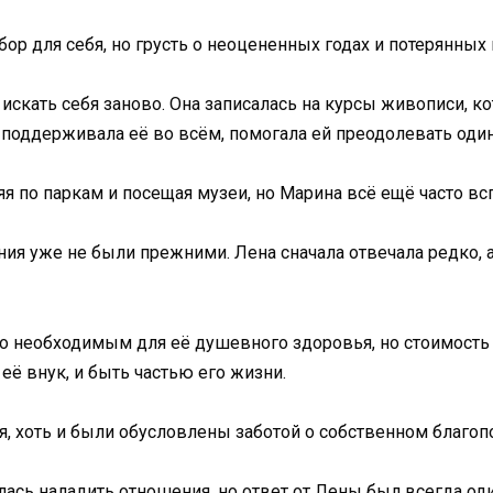
бор для себя, но грусть о неоцененных годах и потерянны
искать себя заново. Она записалась на курсы живописи, ко
а поддерживала её во всём, помогала ей преодолевать оди
я по паркам и посещая музеи, но Марина всё ещё часто вс
ния уже не были прежними. Лена сначала отвечала редко, 
о необходимым для её душевного здоровья, но стоимость
её внук, и быть частью его жизни.
я, хоть и были обусловлены заботой о собственном благоп
ась наладить отношения, но ответ от Лены был всегда оди