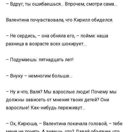
– Вдруг, ты ошибаешься… Впрочем, смотри сама…
Валентина почувствовала, что Кирилл обиделся.
– Не сердись, – она обняла его, – пойми: наша
разница в возрасте всех шокирует…
– Подумаешь: пятнадцать лет!
– Внуку – немногим больше…
– Ну и что, Валя? Мы взрослые люди! Почему мы
должны зависеть от мнения твоих детей? Они
взрослые! Как-нибудь переживут…
– Ох, Кирюша, – Валентина покачала головой, – тебе
меня не понять. А знаешь, что? Давай объявим, что