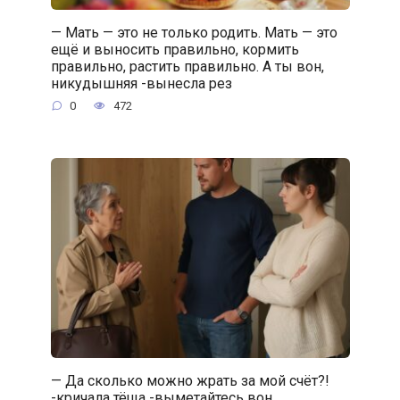
— Мать — это не только родить. Мать — это
ещё и выносить правильно, кормить
правильно, растить правильно. А ты вон,
никудышняя -вынесла рез
0
472
— Да сколько можно жрать за мой счёт?!
-кричала тёща -выметайтесь вон…