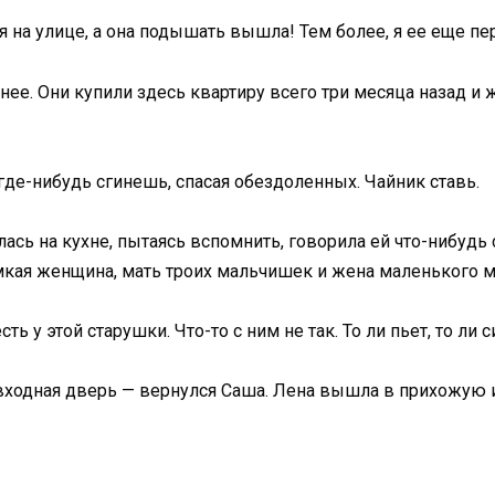
я на улице, а она подышать вышла! Тем более, я ее еще пе
ее. Они купили здесь квартиру всего три месяца назад и ж
где-нибудь сгинешь, спасая обездоленных. Чайник ставь.
лась на кухне, пытаясь вспомнить, говорила ей что-нибудь
ромкая женщина, мать троих мальчишек и жена маленького 
сть у этой старушки. Что-то с ним не так. То ли пьет, то ли
 входная дверь — вернулся Саша. Лена вышла в прихожую и 