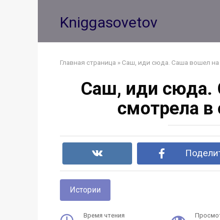
Перейти
к
Kniggasovetov
контенту
Главная страница
»
Саш, иди сюда. Саша вошел на 
Саш, иди сюда. 
смотрела в
Поделит
Истории
Время чтения
Просмо