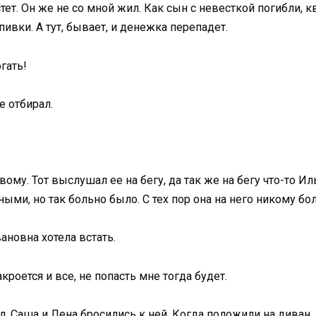
тет. Он же не со мной жил. Как сын с невесткой погибли, к
пивки. А тут, бывает, и денежка перепадет.
гать!
е отбирал.
вому. Тот выслушал ее на бегу, да так же на бегу что-то Ил
ыми, но так больно было. С тех пор она на него никому бо
ановна хотела встать.
акроется и все, не попасть мне тогда будет.
л. Саша и Лена бросились к ней. Когда положили на диван,