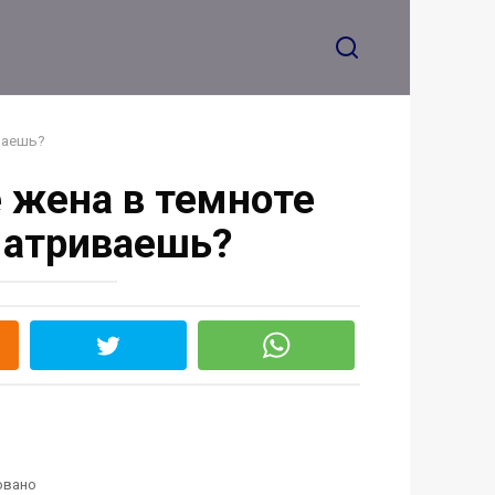
ваешь?
е жена в темноте
матриваешь?
овано