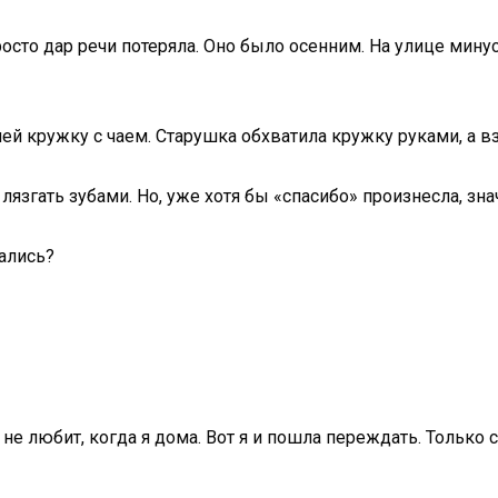
сто дар речи потеряла. Оно было осенним. На улице минус 20
ней кружку с чаем. Старушка обхватила кружку руками, а вз
лязгать зубами. Но, уже хотя бы «спасибо» произнесла, зна
зались?
не любит, когда я дома. Вот я и пошла переждать. Только с