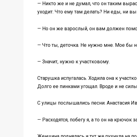
— Никто же и не думал, что он таким вырас
уходит. Что ему там делать? Ни еды, ни вы
— Но он же взрослый, он вам должен помо
— Что ты, деточка. Не нужно мне. Мое бы н
— Значит, нужно к участковому.
Старушка испугалась. Ходила она к участко
Долго ее пинками угощал. Вроде и не сильн
С улицы послышались песни. Анастасия Ив
— Расходятся, побегу я, а то он на крючок з
Женщина поднялась и тут же рухнула на по