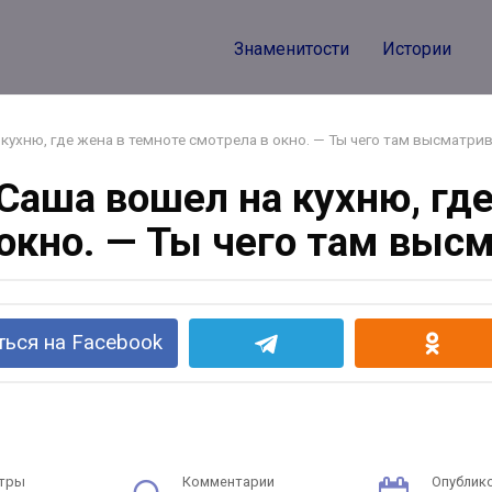
Знаменитости
Истории
кухню, где жена в темноте смотрела в окно. — Ты чего там высматри
Саша вошел на кухню, гд
 окно. — Ты чего там выс
ься на Facebook
тры
Комментарии
Опублик