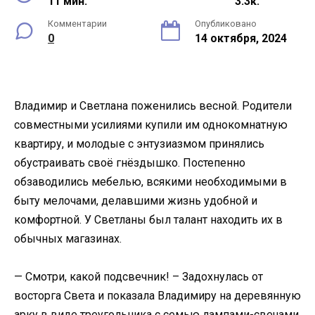
11 мин.
3.3к.
Комментарии
Опубликовано
0
14 октября, 2024
Владимир и Светлана поженились весной. Родители
совместными усилиями купили им однокомнатную
квартиру, и молодые с энтузиазмом принялись
обустраивать своё гнёздышко. Постепенно
обзаводились мебелью, всякими необходимыми в
быту мелочами, делавшими жизнь удобной и
комфортной. У Светланы был талант находить их в
обычных магазинах.
— Смотри, какой подсвечник! – Задохнулась от
восторга Света и показала Владимиру на деревянную
арку в виде треугольника с семью лампами-свечами.