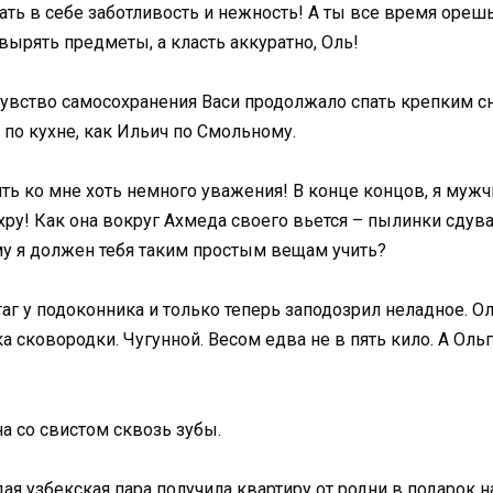
ть в себе заботливость и нежность! А ты все время орешь
ырять предметы, а класть аккуратно, Оль!
чувство самосохранения Васи продолжало спать крепким сн
 по кухне, как Ильич по Смольному.
ть ко мне хоть немного уважения! В конце концов, я мужчин
хру! Как она вокруг Ахмеда своего вьется – пылинки сдува
ему я должен тебя таким простым вещам учить?
г у подоконника и только теперь заподозрил неладное. Ол
 сковородки. Чугунной. Весом едва не в пять кило. А Ольг
на со свистом сквозь зубы.
дая узбекская пара получила квартиру от родни в подарок 