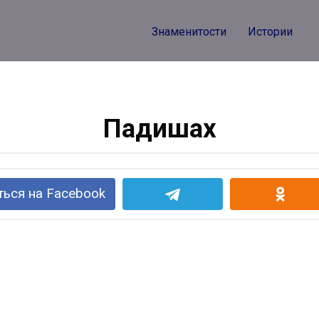
Знаменитости
Истории
Падишах
ься на Facebook