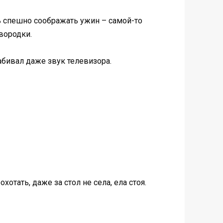
сь спешно соображать ужин – самой-то
вородки.
абивал даже звук телевизора.
отать, даже за стол не села, ела стоя.