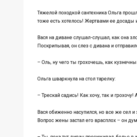
Тяжелой походкой сантехника Ольга прошл
тоже есть хотелось! Жертвами ее досады 
Вася на диване слушал-слушал, как она зл
Поскрипывая, он слез с дивана и отправил
– Оль, ну чего ты грохочешь, как кузнечн
Ольга шваркнула на стол тарелку:
– Трескай садись! Как хочу, так и грохочу!
Вася обиженно насупился, но все же сел и 
Вопрос жены застал его врасплох – он дум
– Ты, пока тут диван просиживал, белье в