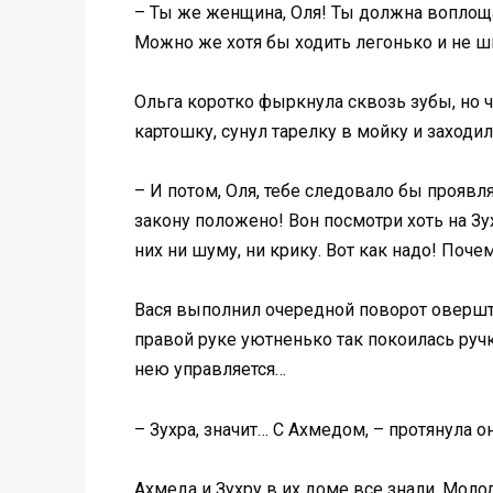
– Ты же женщина, Оля! Ты должна воплоща
Можно же хотя бы ходить легонько и не шв
Ольга коротко фыркнула сквозь зубы, но 
картошку, сунул тарелку в мойку и заходил
– И потом, Оля, тебе следовало бы проявля
закону положено! Вон посмотри хоть на Зу
них ни шуму, ни крику. Вот как надо! Поч
Вася выполнил очередной поворот овершта
правой руке уютненько так покоилась ручка
нею управляется…
– Зухра, значит… С Ахмедом, – протянула о
Ахмеда и Зухру в их доме все знали. Моло