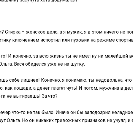
и? Стирка – женское дело, а я мужик, я в этом ничего не п
тетику кипячением испортил или пуховик на режиме спорти
рго! И конечно, за всю жизнь ты не имел ну ни малейшей 
льга. Вася обиделся уже не на шутку.
ешь себе лишнее! Конечно, я понимаю, ты недовольна, что 
до, как лошади, а денег платят чуть! И потом, мужчина в д
оги не вытираешь! За что?
вечер что-то не так было. Иначе он бы заподозрил неладно
г Ольга. Но он никаких тревожных признаков не учуял, и 