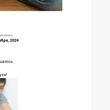
иковано
ября, 2024
шалось:
ухи!