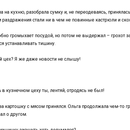
а на кухню, разобрала сумку и, не переодеваясь, приняла
и раздражения стали ни в чем не повинные кастрюли и ско
обно громыхает посудой, но потом не выдержал – грохот з
ся устанавливать тишину.
ый цех? Я же даже новости не слышу!
 А в кузнечном цеху ты, лентяй, отродясь не был!
за картошку с мясом принялся. Ольга продолжала чем-то грох
ал о другом.
 машинку засунуть хоть додумался?