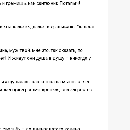
 и гремишь, как сантехник Потапыч!
ом и, кажется, даже похрапывало. Он доел
а, муж твой, мне это, так сказать, по
ет! И живут они душа в душу – никогда у
ьга щурилась, как кошка на мышь, а в ее
а женщина рослая, крепкая, она запросто с
на свадьбу – до двенадцатого колена