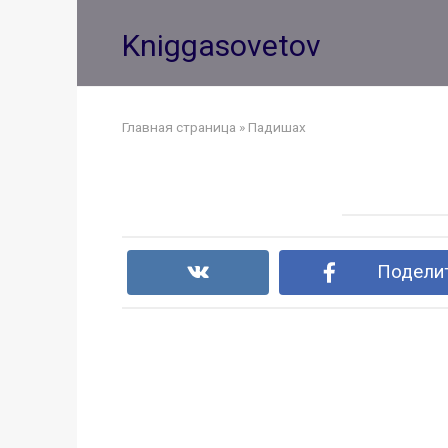
Перейти
к
Kniggasovetov
контенту
Главная страница
»
Падишах
Поделит