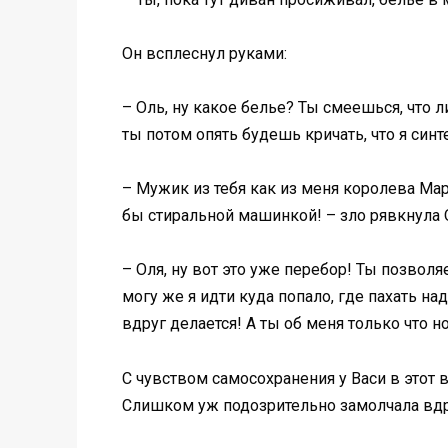
Он всплеснул руками:
– Оль, ну какое белье? Ты смеешься, что л
ты потом опять будешь кричать, что я син
– Мужик из тебя как из меня королева Ма
бы стиральной машинкой! – зло рявкнула О
– Оля, ну вот это уже перебор! Ты позволя
могу же я идти куда попало, где пахать на
вдруг делается! А ты об меня только что н
С чувством самосохранения у Васи в этот 
Слишком уж подозрительно замолчала вдру