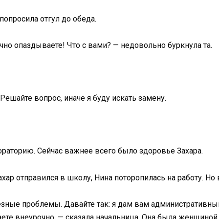
попросила отгул до обеда.
чно опаздываете! Что с вами? — недовольно буркнула та.
 Решайте вопрос, иначе я буду искать замену.
ораторию. Сейчас важнее всего было здоровье Захара.
хар отправился в школу, Нина поторопилась на работу. Но 
ьезные проблемы. Давайте так: я дам вам административны
ете внеурочно, — сказала начальница. Она была женщиной 