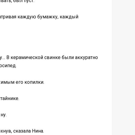
ать, был пуст.
матривая каждую бумажку, каждый
ку… В керамической свинке были аккуратно
осипед.
ржимым его копилки.
тайнике.
ну.
нув, сказала Нина.