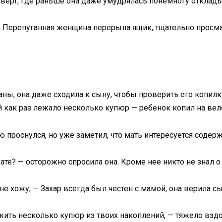
ерт, где раньше она даже умудрялась понемногу откладыв
р. Перепуганная женщина перерыла ящик, тщательно прос
аны, она даже сходила к сыну, чтобы проверить его копил
 как раз лежало несколько купюр — ребенок копил на вел
ю проснулся, но уже заметил, что мать интересуется соде
те? — осторожно спросила она. Кроме нее никто не знал о 
не хожу, — Захар всегда был честен с мамой, она верила сы
ить несколько купюр из твоих накоплений, — тяжело вздох