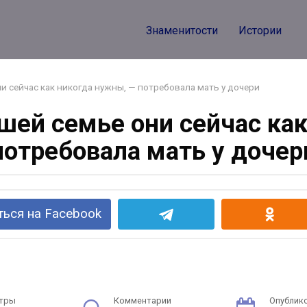
Знаменитости
Истории
и сейчас как никогда нужны, — потребовала мать у дочери
шей семье они сейчас ка
потребовала мать у дочер
ься на Facebook
тры
Комментарии
Опублик