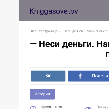
Перейти
к
Kniggasovetov
контенту
Главная страница
»
— Неси деньги. Нашей семье он
— Неси деньги. На
Поделит
Истории
Время чтения
Просмо