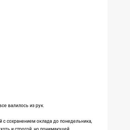
все валилось из рук.
й с сохранением оклада до понедельника,
хоть и строгой, но понимающей.