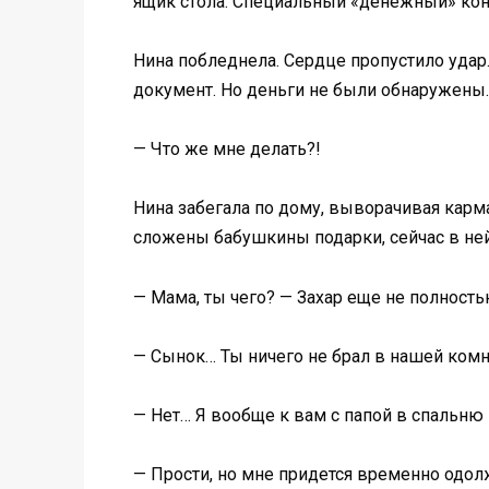
ящик стола. Специальный «денежный» конв
Нина побледнела. Сердце пропустило уда
документ. Но деньги не были обнаружены.
— Что же мне делать?!
Нина забегала по дому, выворачивая карм
сложены бабушкины подарки, сейчас в ней
— Мама, ты чего? — Захар еще не полность
— Сынок… Ты ничего не брал в нашей комна
— Нет… Я вообще к вам с папой в спальню 
— Прости, но мне придется временно одолж