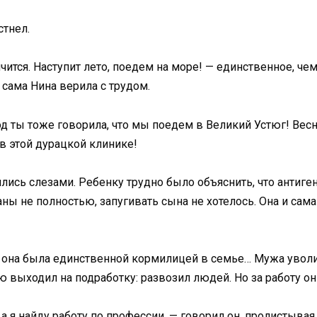
стнел.
ончится. Наступит лето, поедем на море! — единственное, 
 сама Нина верила с трудом.
д ты тоже говорила, что мы поедем в Великий Устюг! Весн
в этой дурацкой клинике!
ились слезами. Ребенку трудно было объяснить, что антиге
ны не полностью, запугивать сына не хотелось. Она и сама
и, она была единственной кормилицей в семье… Мужа уволил
ю выходил на подработку: развозил людей. Но за работу он 
 а я найду работу по профессии, — говорил он, пролистывая