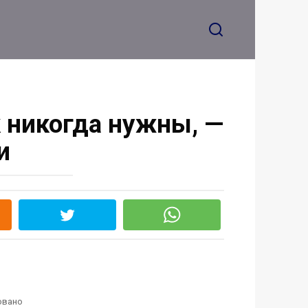
к никогда нужны, —
и
овано