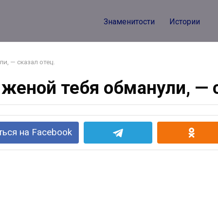
Знаменитости
Истории
и, — сказал отец.
женой тебя обманули, — 
ься на Facebook