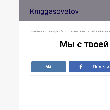
Перейти
к
Kniggasovetov
контенту
Главная страница
»
Мы с твоей женой тебя обманул
Мы с твоей 
Поделит