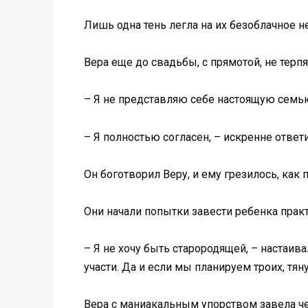
Лишь одна тень легла на их безоблачное не
Вера еще до свадьбы, с прямотой, не терп
– Я не представляю себе настоящую семью 
– Я полностью согласен, – искренне ответи
Он боготворил Веру, и ему грезилось, ка
Они начали попытки завести ребенка прак
– Я не хочу быть старородящей, – настаив
участи. Да и если мы планируем троих, тяну
Вера с маниакальным упорством завела чек