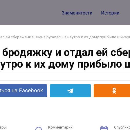
Знаменитости
Истории
л ей сбережения. Жена ругалась, а наутро к их дому прибыло шикар
бродяжку и отдал ей сб
наутро к их дому прибыло 
ься на Facebook
тры
Комментарии
Опублик