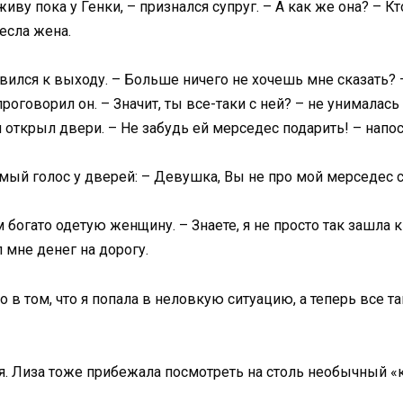
живу пока у Генки, – признался супруг. – А как же она? – 
несла жена.
вился к выходу. – Больше ничего не хочешь мне сказать? –
роговорил он. – Значит, ты все-таки с ней? – не унималась 
 открыл двери. – Не забудь ей мерседес подарить! – напо
ый голос у дверей: – Девушка, Вы не про мой мерседес 
богато одетую женщину. – Знаете, я не просто так зашла к
 мне денег на дорогу.
о в том, что я попала в неловкую ситуацию, а теперь все т
ая. Лиза тоже прибежала посмотреть на столь необычный «