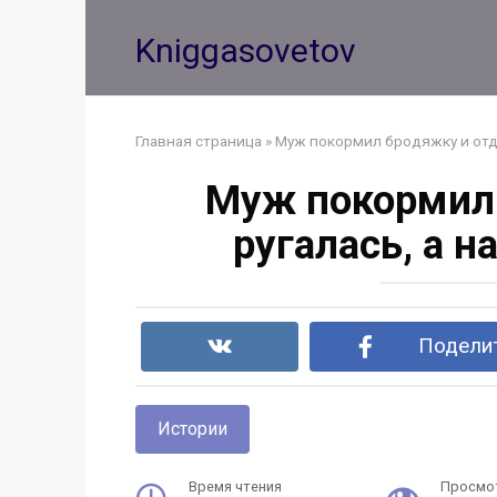
Перейти
к
Kniggasovetov
контенту
Главная страница
»
Муж покормил бродяжку и отда
Муж покормил 
ругалась, а 
Поделит
Истории
Время чтения
Просмо