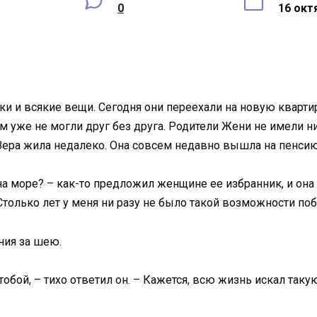
0
16 окт
бки и всякие вещи. Сегодня они переехали на новую кварт
м уже не могли друг без друга. Родители Жени не имели ни
Вера жила недалеко. Она совсем недавно вышла на пенсию
 на море? – как-то предложил женщине ее избранник, и она
 Столько лет у меня ни разу не было такой возможности по
ния за шею.
тобой, – тихо ответил он. – Кажется, всю жизнь искал таку