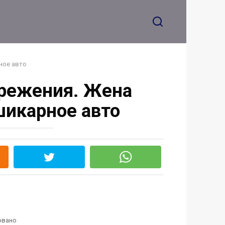
подготовила сюрприз
ное авто
ережения. Жена
шикарное авто
овано