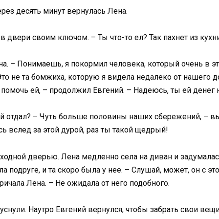
ерез десять минут вернулась Лена.
двери своим ключом. – Ты что-то ел? Так пахнет из кухни. 
она. – Понимаешь, я покормил человека, который очень в эт
 не та бомжиха, которую я видела недалеко от нашего до
помочь ей, – продолжил Евгений. – Надеюсь, ты ей денег не
ей отдал? – Чуть больше половины наших сбережений, – вы
сь вслед за этой дурой, раз ты такой щедрый!
ходной дверью. Лена медленно села на диван и задумалас
 подруге, и та скоро была у нее. – Слушай, может, он с эт
ричала Лена. – Не ожидала от него подобного.
 уснули. Наутро Евгений вернулся, чтобы забрать свои вещи