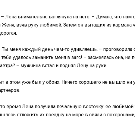
– Лена внимательно взглянула на него. – Думаю, что нам 
Женя, взяв руку любимой. Затем он вытащил из кармана чт
дорогая.
– Ты меня каждый день чем-то удивляешь, – проговорила о
 тебе удалось заманить меня в загс! – засмеялась она, не
автра? – мужчина встал и поднял Лену на руки.
т в этом уже был у обоих. Ничего хорошего не вышло ни у
артнеров.
это время Лена получила печальную весточку: ее любимой 
шлось отложить их поездку на море в связи с похоронами,