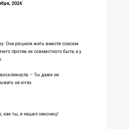
ября, 2024
иру. Они решили жить вместе совсем
чего против их совместного быта, а у
.
 воскликнула: – Ты даже не
бывать на югах.
ю, как ты, и нашел наконец!