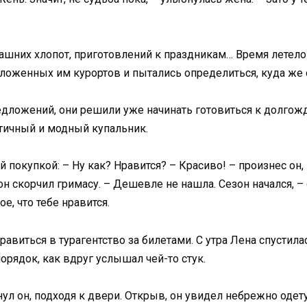
ашних хлопот, приготовлений к праздникам… Время летело 
ложенных им курортов и пытались определиться, куда же о
дложений, они решили уже начинать готовиться к долгож
атичный и модный купальник.
 покупкой: – Ну как? Нравится? – Красиво! – произнес он
н скорчил гримасу. – Дешевле не нашла. Сезон начался, –
ое, что тебе нравится.
авиться в турагентство за билетами. С утра Лена спустила
орядок, как вдруг услышал чей-то стук.
нул он, подходя к двери. Открыв, он увидел небрежно оде