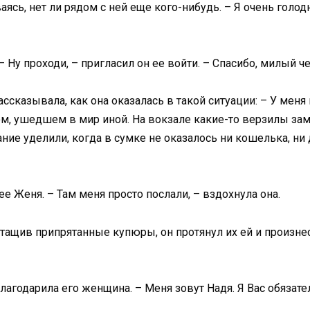
аясь, нет ли рядом с ней еще кого-нибудь. – Я очень голод
– Ну проходи, – пригласил он ее войти. – Спасибо, милый че
ассказывала, как она оказалась в такой ситуации: – У меня
 ушедшем в мир иной. На вокзале какие-то верзилы замети
ние уделили, когда в сумке не оказалось ни кошелька, ни
е Женя. – Там меня просто послали, – вздохнула она.
ащив припрятанные купюры, он протянул их ей и произнес:
благодарила его женщина. – Меня зовут Надя. Я Вас обязат