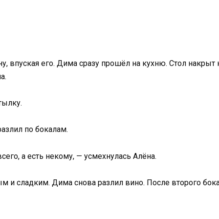
у, впуская его. Дима сразу прошёл на кухню. Стол накрыт н
а.
тылку.
разлил по бокалам.
сего, а есть некому, — усмехнулась Алёна.
м и сладким. Дима снова разлил вино. После второго бока