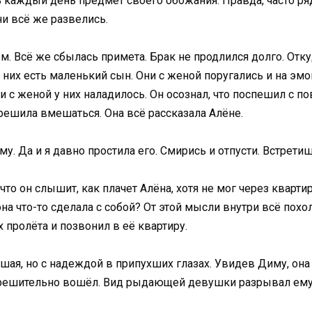
 каждый день предмет своего обожания. Правда, часто ря
ни всё же развелись.
. Всё же сбылась примета. Брак не продлился долго. Откуд
 них есть маленький сын. Они с женой поругались и на эм
и с женой у них наладилось. Он осознал, что поспешил с 
решила вмешаться. Она всё рассказала Алёне.
му. Да и я давно простила его. Смирись и отпусти. Встрети
 что он слышит, как плачет Алёна, хотя не мог через кварти
она что-то сделала с собой? От этой мысли внутри всё похо
пролёта и позвонил в её квартиру.
ая, но с надеждой в припухших глазах. Увидев Диму, она 
ерешительно вошёл. Вид рыдающей девушки разрывал ему с