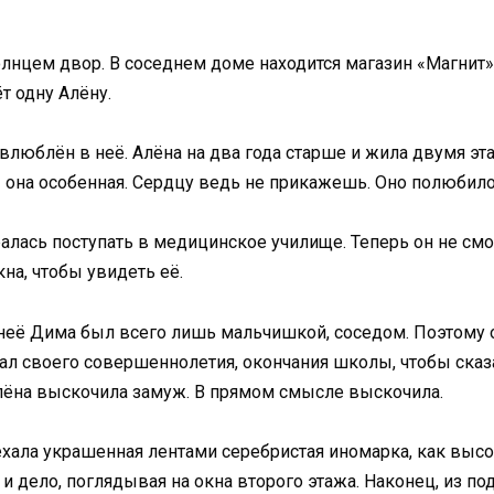
олнцем двор. В соседнем доме находится магазин «Магнит»,
т одну Алёну.
 влюблён в неё. Алёна на два года старше и жила двумя э
 она особенная. Сердцу ведь не прикажешь. Оно полюбило 
лась поступать в медицинское училище. Теперь он не смо
на, чтобы увидеть её.
неё Дима был всего лишь мальчишкой, соседом. Поэтому он
ал своего совершеннолетия, окончания школы, чтобы сказа
, Алёна выскочила замуж. В прямом смысле выскочила.
ехала украшенная лентами серебристая иномарка, как выс
 и дело, поглядывая на окна второго этажа. Наконец, из 