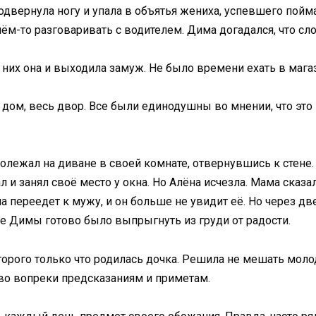
подвернула ногу и упала в объятья жениха, успевшего пойм
чём-то разговаривать с водителем. Дима догадался, что сл
них она и выходила замуж. Не было времени ехать в мага
м дом, весь двор. Все были единодушны во мнении, что это
лежал на диване в своей комнате, отвернувшись к стене. 
ал и занял своё место у окна. Но Алёна исчезла. Мама сказ
на переедет к мужу, и он больше не увидит её. Но через 
це Димы готово было выпрыгнуть из груди от радости.
оторого только что родилась дочка. Решила не мешать мо
во вопреки предсказаниям и приметам.