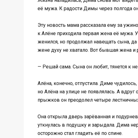
Жизнь наладилась, Дима снова мог видеть
её мужа. К радости Димы через полгода о
Эту новость мама рассказала ему за ужином
к Алёне приходила первая жена её мужа. У
женился, но продолжал навещать сына, да 
жене духу не хватало. Вот бывшая жена и 
— Решай сама. Сына он любит, тянется к не
Алёна, конечно, отпустила. Диме чудилось,
но Алёна на улице не появлялась. А вдруг 
прыжков он преодолел четыре лестничных 
Она открыла дверь зарёванная и подурневш
уткнулась в подушку и зарыдала. Дима н
осторожно стал гладить её по спине.