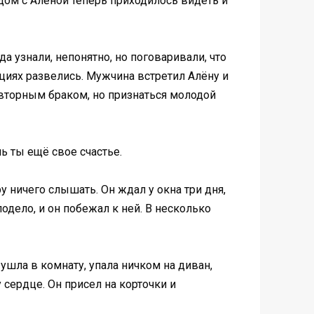
дом с Алёной теперь приходилось видеть и
а узнали, непонятно, но поговаривали, что
оциях развелись. Мужчина встретил Алёну и
повторным браком, но признаться молодой
шь ты ещё свое счастье.
ру ничего слышать. Он ждал у окна три дня,
лодело, и он побежал к ней. В несколько
ушла в комнату, упала ничком на диван,
ердце. Он присел на корточки и