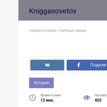
Перейти
к
Kniggasovetov
контенту
Главная страница
»
Любящее сердце
Поделит
Истории
Время чтения
Просмо
12 мин.
820