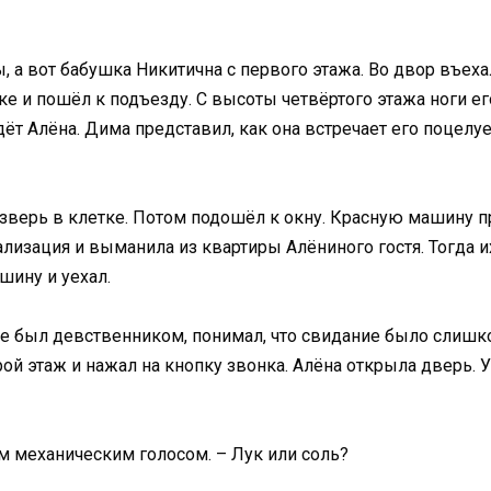
ы, а вот бабушка Никитична с первого этажа. Во двор въе
 и пошёл к подъезду. С высоты четвёртого этажа ноги ег
ёт Алёна. Дима представил, как она встречает его поцелуем
 зверь в клетке. Потом подошёл к окну. Красную машину 
ализация и выманила из квартиры Алёниного гостя. Тогда их
шину и уехал.
не был девственником, понимал, что свидание было слишк
рой этаж и нажал на кнопку звонка. Алёна открыла дверь.
м механическим голосом. – Лук или соль?