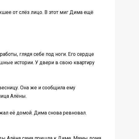
хшее от слёз лицо. В этот миг Дима ещё
работы, глядя себе под ноги. Его сердце
ешные истории. У двери в свою квартиру
овесницу. Она же и сообщила ему
ница Алёны.
ожал её домой. Дима снова ревновал.
жды Алёна сама пришла к Диме. Мамы дома