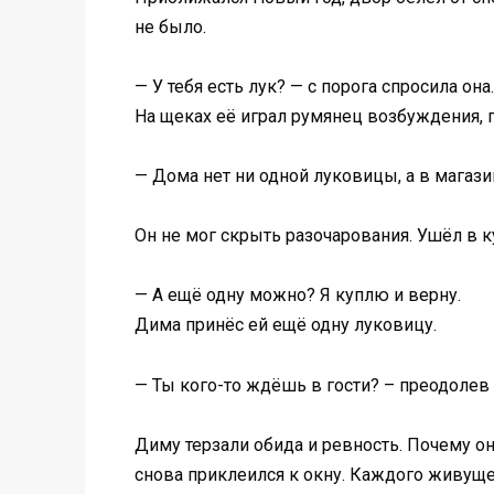
не было.
— У тебя есть лук? — с порога спросила она.
На щеках её играл румянец возбуждения, г
— Дома нет ни одной луковицы, а в магази
Он не мог скрыть разочарования. Ушёл в к
— А ещё одну можно? Я куплю и верну.
Дима принёс ей ещё одну луковицу.
— Ты кого-то ждёшь в гости? – преодолев 
Диму терзали обида и ревность. Почему он
снова приклеился к окну. Каждого живущег