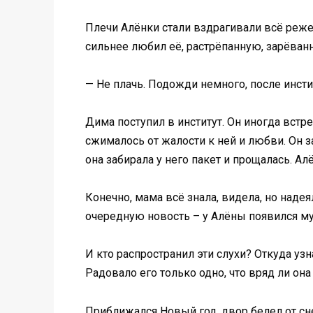
Плечи Алёнки стали вздрагивали всё реже,
сильнее любил её, растрёпанную, зарёванн
— Не плачь. Подожди немного, после инсти
Дима поступил в институт. Он иногда встре
сжималось от жалости к ней и любви. Он з
она забирала у него пакет и прощалась. Ал
Конечно, мама всё знала, видела, но наде
очередную новость – у Алёны появился му
И кто распространил эти слухи? Откуда уз
Радовало его только одно, что вряд ли он
Приближался Новый год, двор белел от с