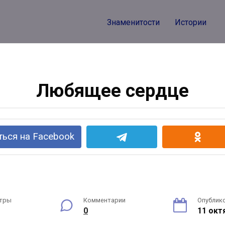
Знаменитости
Истории
Любящее сердце
ься на Facebook
тры
Комментарии
Опублик
0
11 окт