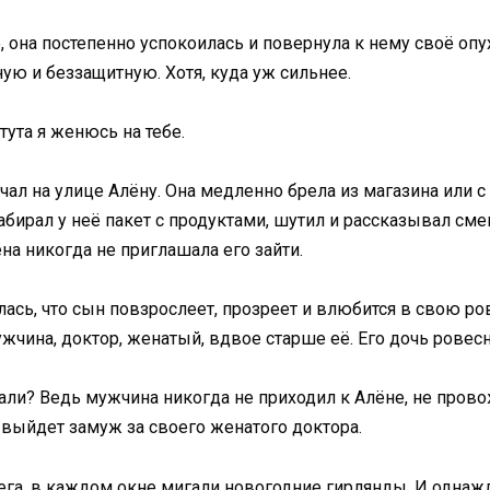
 она постепенно успокоилась и повернула к нему своё опу
ую и беззащитную. Хотя, куда уж сильнее.
тута я женюсь на тебе.
чал на улице Алёну. Она медленно брела из магазина или с 
абирал у неё пакет с продуктами, шутил и рассказывал см
ёна никогда не приглашала его зайти.
ялась, что сын повзрослеет, прозреет и влюбится в свою р
жчина, доктор, женатый, вдвое старше её. Его дочь ровес
нали? Ведь мужчина никогда не приходил к Алёне, не пров
а выйдет замуж за своего женатого доктора.
нега, в каждом окне мигали новогодние гирлянды. И одна