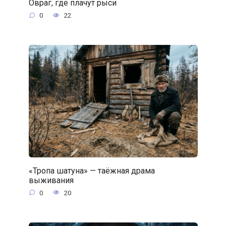
Овраг, где плачут рыси
0
22
«Тропа шатуна» — таёжная драма
выживания
0
20