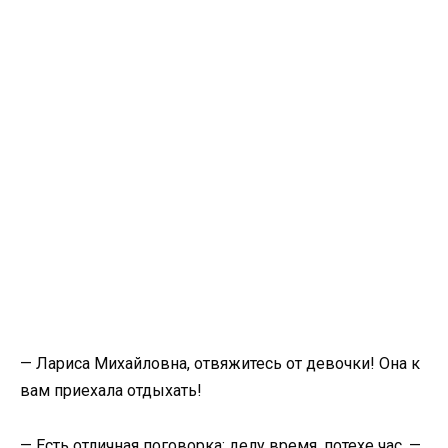
— Лариса Михайловна, отвяжитесь от девочки! Она к
вам приехала отдыхать!
— Есть отличная поговорка: делу время, потехе час, —