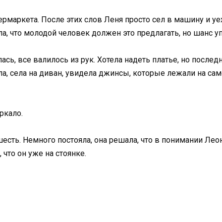
ермаркета. После этих слов Леня просто сел в машину и у
а, что молодой человек должен это предлагать, но шанс уп
ь, все валилось из рук. Хотела надеть платье, но послед
ла, села на диван, увидела джинсы, которые лежали на сам
ркало.
есть. Немного постояла, она решала, что в понимании Леон
 что он уже на стоянке.