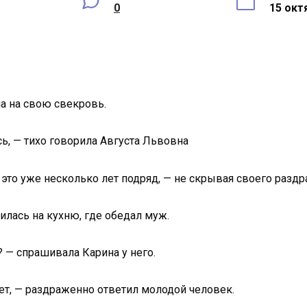
0
15 окт
на на свою свекровь.
сь, — тихо говорила Августа Львовна
 это уже несколько лет подряд, — не скрывая своего разд
лась на кухню, где обедал муж.
? — спрашивала Карина у него.
ет, — раздраженно ответил молодой человек.