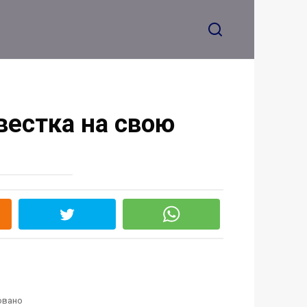
вестка на свою
овано