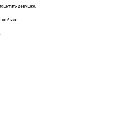
пошутить девушка.
х не было.
.