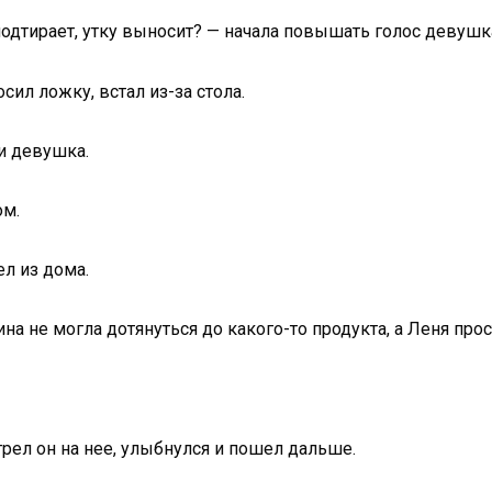
, подтирает, утку выносит? — начала повышать голос девушк
сил ложку, встал из-за стола.
и девушка.
ом.
л из дома.
на не могла дотянуться до какого-то продукта, а Леня про
трел он на нее, улыбнулся и пошел дальше.