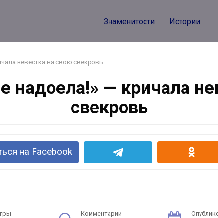
Знаменитости
Истории
ичала невестка на свою свекровь
е надоела!» — кричала не
свекровь
ься на Facebook
тры
Комментарии
Опублик