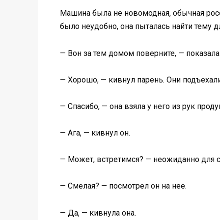
Машина была не новомодная, обычная росси
было неудобно, она пыталась найти тему дл
— Вон за тем домом поверните, — показал
— Хорошо, — кивнул парень. Они подъехали
— Спасибо, — она взяла у него из рук проду
— Ага, — кивнул он.
— Может, встретимся? — неожиданно для се
— Смелая? — посмотрел он на нее.
— Да, — кивнула она.