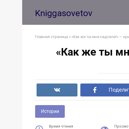
Перейти
к
Kniggasovetov
контенту
Главная страница
»
«Как же ты мне надоела!» — кр
«Как же ты мн
Поделит
Истории
Время чтения
Просмо