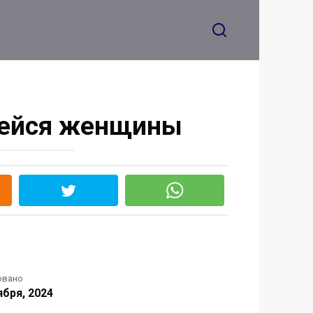
вшейся женщины
овано
ября, 2024