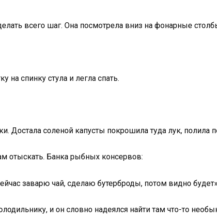
делать всего шаг. Она посмотрела вниз на фонарные столб
у на спинку стула и легла спать.
ки. Достала соленой капусты покрошила туда лук, полила
там отыскать. Банка рыбных консервов:
ейчас заварю чай, сделаю бутерброды, потом видно будет»
холодильнику, и он словно надеялся найти там что-то необы