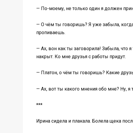
— По-моему, не только один я должен прин
— О чём ты говоришь? Я уже забыла, когда
пропиваешь.
— Ах, вон как ты заговорила! Забыла, что 
накрыт. Ко мне друзья с работы придут.
— Платон, о чём ты говоришь? Какие друзь
— Ах, вот ты какого мнения обо мне? Ну, я
***
Ирина сидела и плакала. Болела щека посл