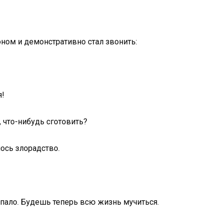
оном и демонстративно стал звонить:
я!
, что-нибудь сготовить?
ось злорадство.
опало. Будешь теперь всю жизнь мучиться.