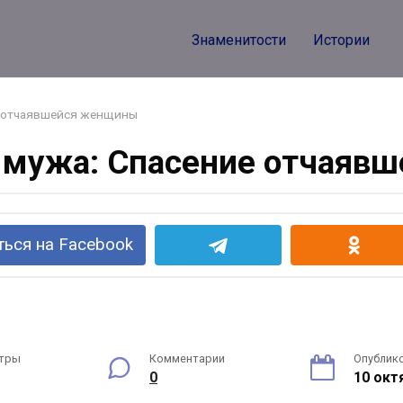
Знаменитости
Истории
ие отчаявшейся женщины
о мужа: Спасение отчая
ься на Facebook
тры
Комментарии
Опублик
0
10 окт