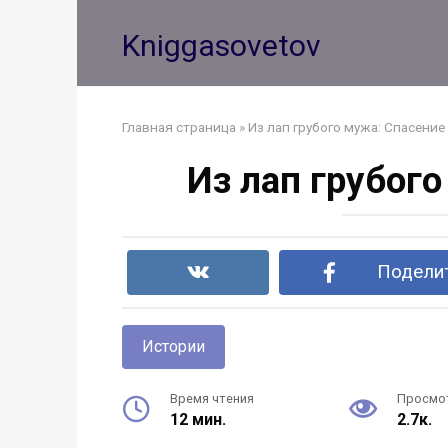
Перейти
к
Kniggasovetov
контенту
Главная страница
»
Из лап грубого мужа: Спасен
Из лап грубог
Поделит
Истории
Время чтения
Просмо
12 мин.
2.7к.