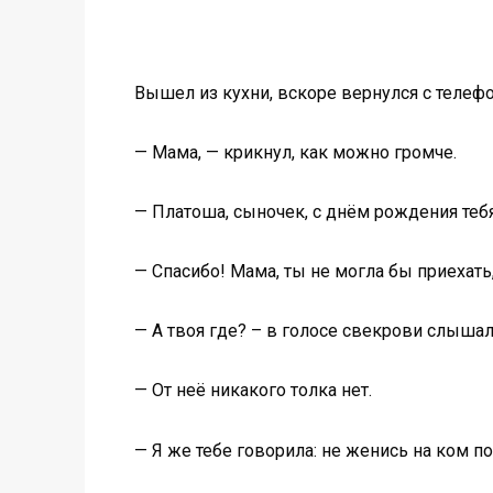
Вышел из кухни, вскоре вернулся с телеф
— Мама, — крикнул, как можно громче.
— Платоша, сыночек, с днём рождения теб
— Спасибо! Мама, ты не могла бы приехать
— А твоя где? – в голосе свекрови слышал
— От неё никакого толка нет.
— Я же тебе говорила: не женись на ком п