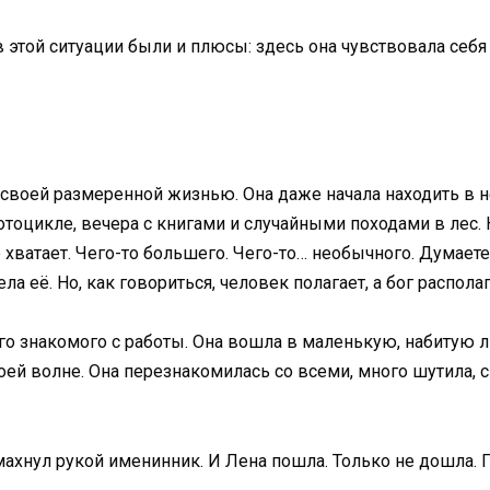
 в этой ситуации были и плюсы: здесь она чувствовала себя
своей размеренной жизнью. Она даже начала находить в н
тоцикле, вечера с книгами и случайными походами в лес. 
е хватает. Чего-то большего. Чего-то… необычного. Думаете
а её. Но, как говориться, человек полагает, а бог располаг
ого знакомого с работы. Она вошла в маленькую, набитую
воей волне. Она перезнакомилась со всеми, много шутила,
 махнул рукой именинник. И Лена пошла. Только не дошла. 