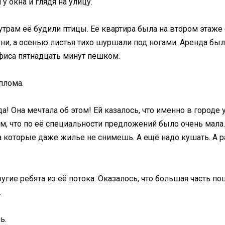
у окна и глядя на улицу.
 утрам её будили птицы. Её квартира была на втором этаже 
ни, а осенью листья тихо шуршали под ногами. Аренда была
офиса пятнадцать минут пешком.
плома.
да! Она мечтала об этом! Ей казалось, что именно в город
ем, что по её специальности предложений было очень мала.
а которые даже жилье не снимешь. А ещё надо кушать. А р
ругие ребята из её потока. Оказалось, что большая часть по
.
ь.