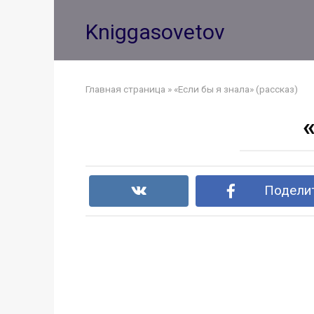
Перейти
к
Kniggasovetov
контенту
Главная страница
»
«Если бы я знала» (рассказ)
Поделит