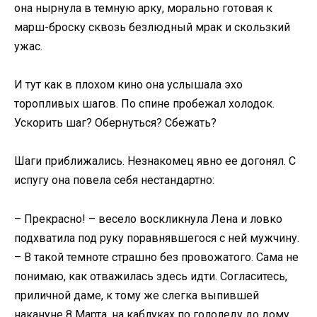
она нырнула в темную арку, морально готовая к
марш-броску сквозь безлюдный мрак и скользкий
ужас.
И тут как в плохом кино она услышала эхо
торопливых шагов. По спине пробежал холодок.
Ускорить шаг? Обернуться? Сбежать?
Шаги приближались. Незнакомец явно ее догонял. С
испугу она повела себя нестандартно:
– Прекрасно! – весело воскликнула Лена и ловко
подхватила под руку поравнявшегося с ней мужчину.
– В такой темноте страшно без провожатого. Сама не
понимаю, как отважилась здесь идти. Согласитесь,
приличной даме, к тому же слегка выпившей
накануне 8 Марта, на каблуках по гололеду до дому