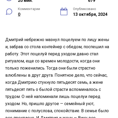
20 мин.
679
Комментарии
Опубликовано
0
13 октября, 2024
Дмитрий небрежно мазнул поцелуем по лицу жены
и, забрав со стола контейнер с обедом, поспешил на
работу. Этот поцелуй перед уходом давно стал
ритуалом, еще со времен молодости, когда они
только поженились. Тогда они были страстно
влюблены в друг друга. Понятное дело, что сейчас,
когда Дмитрию стукнуло пятьдесят семь, а жене
пятьдесят пять о былой страсти вспоминалось с
трудом. О ней напоминали лишь поцелуи перед
уходом. Но, пришло другое — семейный уют,
понимание с полуслова, спокойствие. В семье было
все прекрасно. И Дмитрия и жену — Вику все