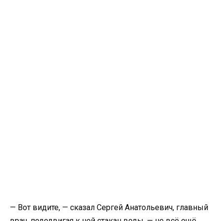
— Вот видите, — сказал Сергей Анатольевич, главный
врач, пододвигая к ней стакан воды, — не всё ещё