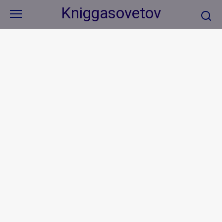
Перейти
Kniggasovetov
к
контенту