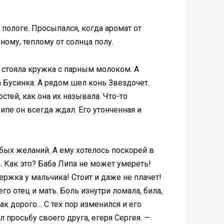
 пологе. Просыпался, когда аромат от
ому, теплому от солнца полу.
е стояла кружка с парным молоком. А
а Бусинка. А рядом шел конь Звездочет.
тей, как она их называла. Что-то
ипе он вceгда ждал. Его утонченная и
юбых желаний. А ему хотелось поскорей в
. Как это? Баба Липа не можeт умереть!
ержка у мальчикa! Стоит и даже не плачет!
о отец и мать. Боль изнутри ломала, била,
ак дорого… С тех пор изменился и его
л просьбу своего друга, егеря Сергея. —