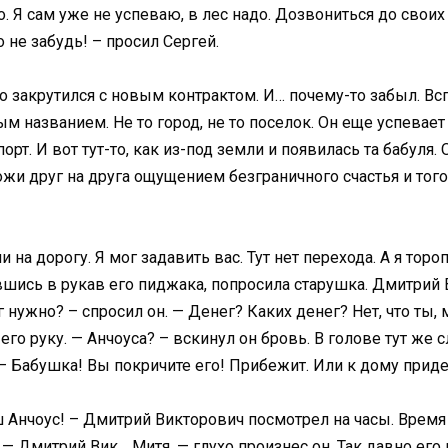
 Я сам уже не успеваю, в лес надо. Дозвониться до своих н
о не забудь! – просил Сергей.
 закрутился с новым контрактом. И… почему-то забыл. Всп
м названием. Не то город, не то поселок. Он еще успевает 
орт. И вот тут-то, как из-под земли и появилась та бабуля.
жи друг на друга ощущением безграничного счастья и того,
а дорогу. Я мог задавить вас. Тут нет перехода. А я тороп
вшись в рукав его пиджака, попросила старушка. Дмитрий 
 нужно? – спросил он. — Денег? Каких денег? Нет, что ты,
 его руку. — Анчоуса? – вскинул он бровь. В голове тут ж
 — Бабушка! Вы покричите eго! Прибежит. Или к дому приде
ваш Анчоус! – Дмитрий Викторович посмотрел на чacы. Вре
а. — Дмитрий Вик… Митя, — глухо произнес он. Так давно его