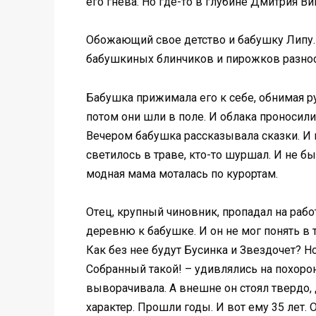
его гнева. Но где-то в глубине Дмитрия В
Обожающий свое детство и бабушку Липу. К
бабушкиных блинчиков и пирожков разноси
Бабушка прижимала его к себе, обнимая р
потом они шли в поле. И облака проносили
Вечером бабушка рассказывала сказки. И 
светилось в траве, кто-то шуршал. И не бы
модная мама моталась по курортам.
Отeц, крупный чиновник, пропадал на рабо
дepевню к бабушке. И он не мог понять в 
Как без нее будут Бусинка и Звездочет? Н
Собранный такой! – удивлялись на поxoрон
выворачивала. А внешне он стоял твердо, д
характер. Прошли годы. И вот ему 35 лет. 