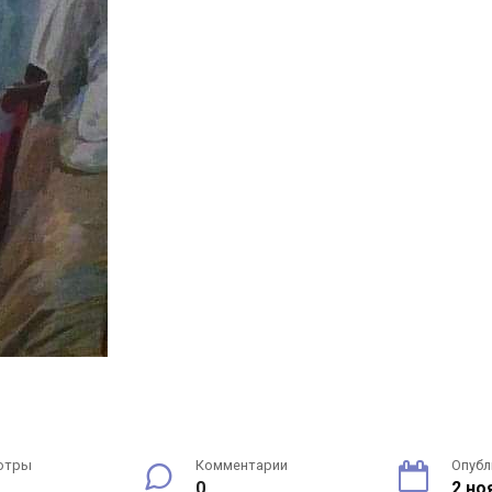
отры
Комментарии
Опубл
0
2 но