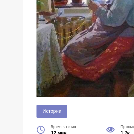
Истории
Время чтения
Просм
12 мин.
1.7к.