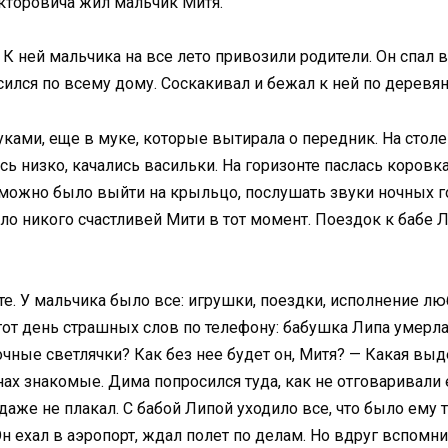
икторовича жил мальчик Митя.
 ней мальчика на все лето привозили родители. Он спал в
лся по всему дому. Соскакивал и бежал к ней по деревянн
уками, еще в муке, которые вытирала о передник. На стол
сь низко, качались васильки. На горизонте паслась коровк
можно было выйти на крыльцо, послушать звуки ночных гос
ло никого счастливей Мити в тот момент. Поездок к бабе Л
те. У мальчика было все: игpyшки, поездки, исполнение л
тот день страшных слов по телeфону: бабушка Липа умерла
очные светлячки? Как без нее будет он, Митя? — Какая выд
ах знакомые. Дима попросился туда, как не отговаривали ег
аже не плакал. С бабой Липой уходило все, что было ему т
Он ехал в аэропорт, ждал полет по делам. Но вдруг вспомни