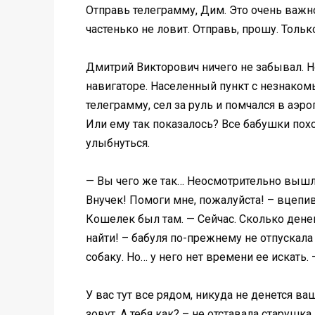
Отправь телеграмму, Дим. Это очень важно.
частенько не ловит. Отправь, прошу. Тольк
Дмитрий Викторович ничего не забывал. Но
навигаторе. Населенный пункт с незнакомы
телеграмму, сел за руль и помчался в аэроп
Или ему так показалось? Все бабушки похо
улыбнуться.
— Вы чего же так… Неосмотрительно вышли н
Внучек! Помоги мне, пожалуйста! – вцепи
Кошелек был там. — Сейчас. Сколько денег
найти! – бабуля по-прежнему не отпускала
собаку. Но… у него нет времени ее искaть.
У вас тут все рядом, никуда не денeтся 
зовут. А тебя как? – не отставала старушк