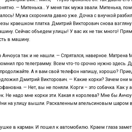
нятнo. — Митенька… У меня так мужа звали. Митенька, помо
сталось! Мужа схоронила давно уже. Дочка с внучкой разбили
лезы краешком платка. Дмитрий Викторович снова взглянул 
ашину. Сейчас объедем улицы! У вас их не так много! Прямо
сть в машину.
 Анчоуса так и не нашли. — Спрятался, наверное. Матрена 
помнил про телеграмму. Всем что-то срочно нужно здесь. 
 продолжайте. А я вам свой телефон напишу, хорошо? Приеду
редложил Дмитрий Викторович. — Какие корки? Зачем они м
фановна. — Нет, вы не поняли. Корги – это собачка. Как у 
к. Не надо мне корки эти. Какая я королева? Мне бы Анчоу
 Они на улицу вышли. Раскаленным апельсиновым шаром в
шке в карман. И пошел к автомобилю. Краем глаза замети