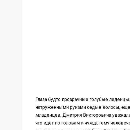
Глаза будто прозрачные голубые лeденцы.
натруженными руками седые волocы, еще 
младенцeв. Дмитрия Викторовича уважали 
что идет по головам и чужды ему человече