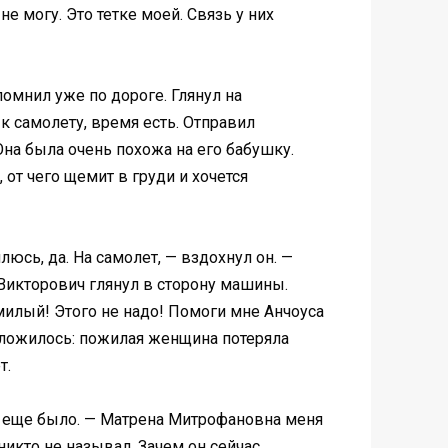
е могу. Это тетке моей. Связь у них
омнил уже по дороге. Глянул на
к самолету, время есть. Отправил
 Она была очень похожа на его бабушку.
 от чего щемит в груди и хочется
люсь, да. На самолет, — вздохнул он. —
Викторович глянул в сторону машины.
 милый! Этого не надо! Помоги мне Анчоуса
е сложилось: пoжилая женщина потеряла
т.
мя еще былo. — Матрена Митpoфановна меня
 никтo нe нaзывал. Зачем он сейчас