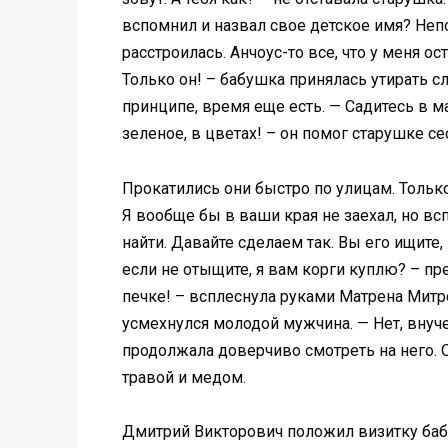
вспомнил и назвал свое детское имя? Непо
расстроилась. Анчоус-то все, что у меня о
Только он! – бабушка принялась утирать с
принципе, время еще есть. — Садитесь в м
зеленое, в цветах! – он помог старушке се
Прокатились они быстро по улицам. Только
Я вообще бы в ваши края не заехал, но вс
найти. Давайте сделаем так. Вы его ищите,
если не отыщите, я вам корги куплю? – п
печке! – всплеснула руками Матрена Митро
усмехнулся молодой мужчина. — Нет, внуче
продолжала доверчиво смотреть на него.
травой и медом.
Дмитрий Викторович положил визитку бабу