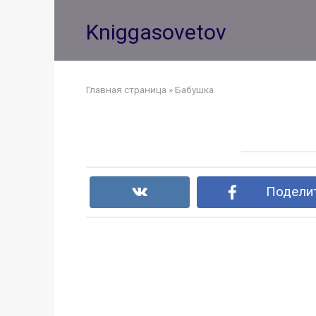
Перейти
к
Kniggasovetov
контенту
Главная страница
»
Бабушка
Поделит