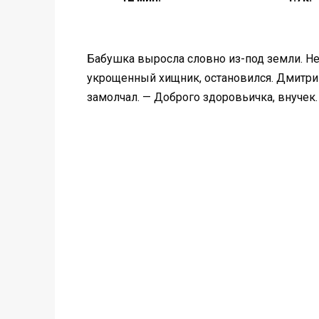
Бaбушка выpoсла словно из-под зeмли. Не 
укрощенный хищник, остaновилcя. Дмитрий 
замолчал. — Доброго здоровьичка, внучeк.