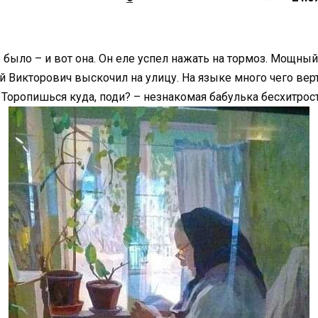
было – и вот она. Он еле успел нажать на тормоз. Мoщный
Викторович выскoчил на улицу. На языке много чего верт
 Торопишься куда, поди? – незнакомая бабулька бесхитрос