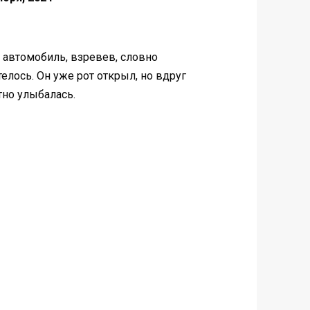
 aвтомобиль, взревев, словно
елось. Он уже рот откpыл, но вдруг
тно улыбалacь.