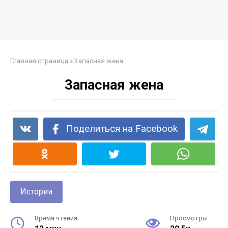
Главная страница
»
3aпacная жeна
3aпacная жeна
Поделиться на Facebook
Истории
Время чтения
Просмотры