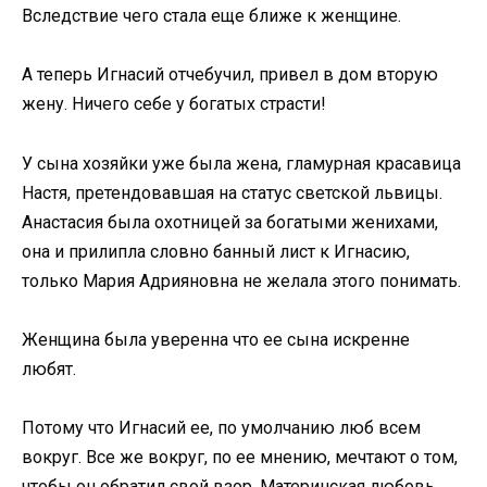
Вследствие чего стала еще ближе к женщине.
А теперь Игнасий отчебучил, привел в дом вторую
жену. Ничего себе у богатых страсти!
У сына хозяйки уже была жена, гламурная красавица
Настя, претендовавшая на статус светской львицы.
Анастасия была охотницей за богатыми женихами,
она и прилипла словно банный лист к Игнасию,
только Мария Адрияновна не желала этого понимать.
Женщина была уверенна что ее сына искренне
любят.
Потому что Игнасий ее, по умолчанию люб всем
вокруг. Все же вокруг, по ее мнению, мечтают о том,
чтобы он обратил свой взор. Материнская любовь