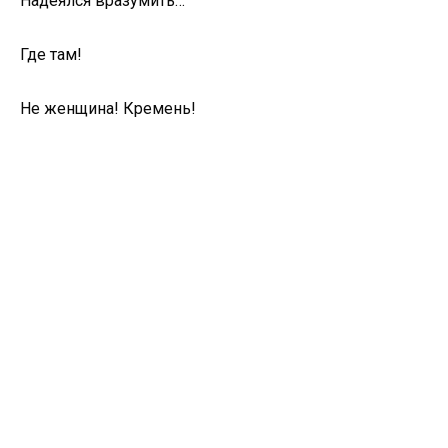
Надеялся вразумить…
Где там!
Не женщина! Кремень!