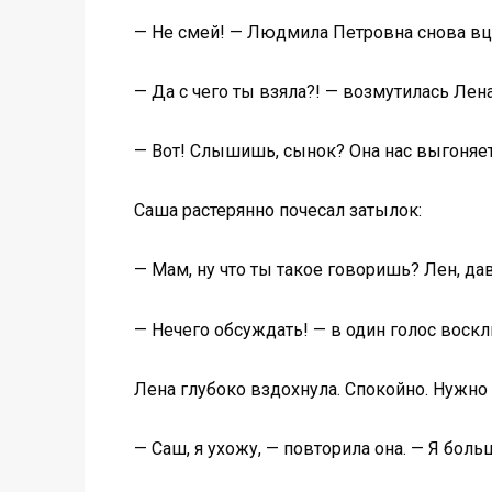
— Не смей! — Людмила Петровна снова вце
— Да с чего ты взяла?! — возмутилась Лен
— Вот! Слышишь, сынок? Она нас выгоняет
Саша растерянно почесал затылок:
— Мам, ну что ты такое говоришь? Лен, д
— Нечего обсуждать! — в один голос воск
Лена глубоко вздохнула. Спокойно. Нужно 
— Саш, я ухожу, — повторила она. — Я боль