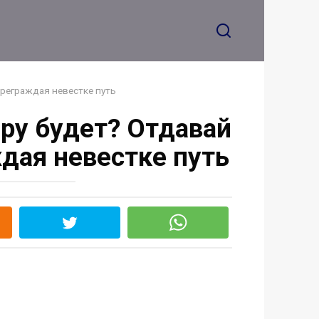
супруга, который он
никогда не показывал
преграждая невестке путь
иру будет? Отдавай
ждая невестке путь