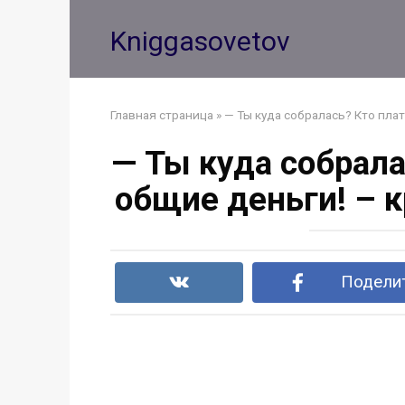
Перейти
к
Kniggasovetov
контенту
Главная страница
»
— Ты куда собралась? Кто плат
— Ты куда собрала
общие деньги! – к
Поделит