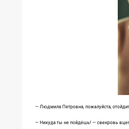
— Людмила Петровна, пожалуйста, отойдите
— Никуда ты не пойдёшь! — свекровь вцеп