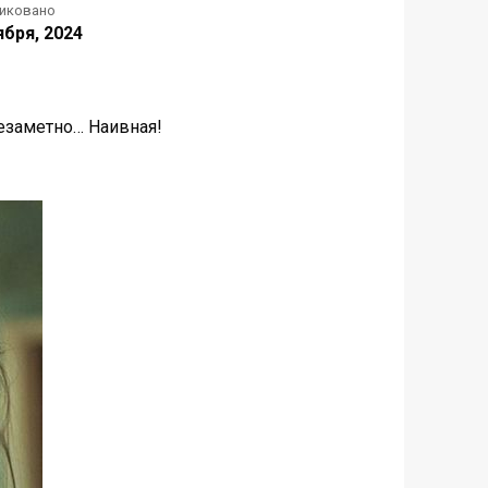
иковано
ября, 2024
незаметно… Наивная!