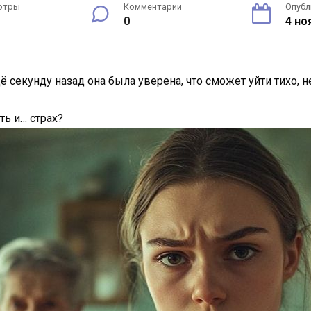
отры
Комментарии
Опубл
0
4 но
ё секунду назад она была уверена, что сможет уйти тихо, 
ть и… страх?