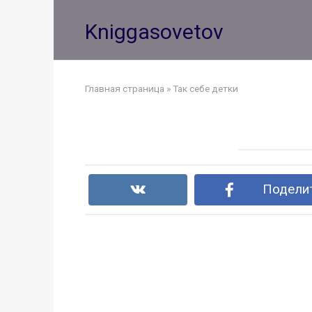
Перейти
к
Kniggasovetov
контенту
Главная страница
»
Так себе детки
Поделит