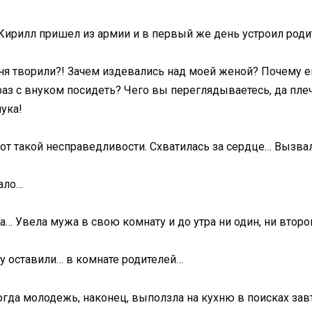
 Кирилл пришел из армии и в первый же день устроил роди
еня творили?! Зачем издевались над моей женой? Почему 
раз с внуком посидеть? Чего вы переглядываетесь, да пле
нука!
а от такой несправедливости. Схватилась за сердце… Вызв
ало…
а… Увела мужа в свою комнату и до утра ни один, ни второ
у оставили… в комнате родителей…
огда молодежь, наконец, выползла на кухню в поисках завт