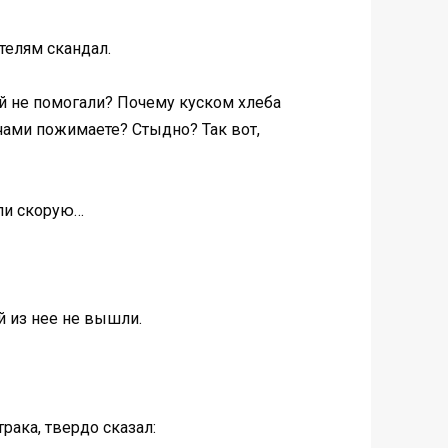
телям скандал.
ей не помогали? Почему куском хлеба
чами пожимаете? Стыдно? Так вот,
али скорую…
й из нее не вышли.
рака, твердо сказал: