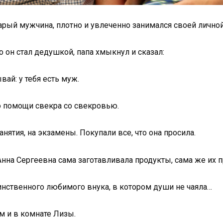
тарый мужчина, плотно и увлеченно занимался своей лично
о он стал дедушкой, папа хмыкнул и сказал:
ай: у тебя есть муж.
ло помощи свекра со свекровью.
нятия, на экзамены. Покупали все, что она просила.
 Анна Сергеевна сама заготавливала продукты, сама же их
динственного любимого внука, в котором души не чаяла…
м и в комнате Лизы.