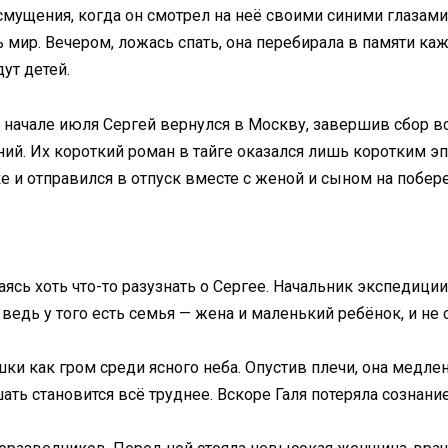
смущения, когда он смотрел на неё своими синими глазами
ь мир. Вечером, ложась спать, она перебирала в памяти каж
дут детей.
В начале июля Сергей вернулся в Москву, завершив сбор в
ний. Их короткий роман в тайге оказался лишь коротким э
е и отправился в отпуск вместе с женой и сыном на побер
аясь хоть что-то разузнать о Сергее. Начальник экспедиции,
, ведь у того есть семья — жена и маленький ребёнок, и не 
ки как гром среди ясного неба. Опустив плечи, она медлен
ать становится всё труднее. Вскоре Галя потеряла сознание