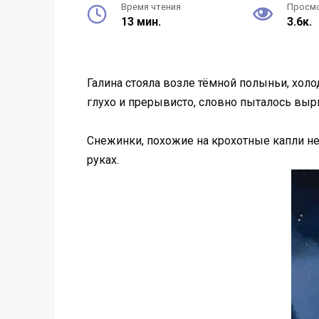
Время чтения
Просм
13 мин.
3.6к.
Галина стояла возле тёмной полыньи, холо
глухо и прерывисто, словно пыталось вырв
Снежинки, похожие на крохотные капли неб
руках.