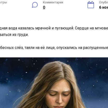
отры
Комментарии
Опубл
0
6 но
дная вода казалась мрачной и пугающей. Сердце на мгнове
аться из груди.
есных слёз, таяли на её лице, опускались на распущенны