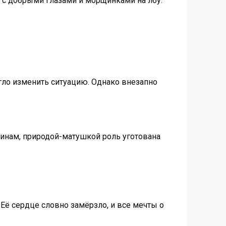
ч с добрыми глазами и морщинками на лбу.
могло изменить ситуацию. Однако внезапно
нщинам, природой-матушкой роль уготована
Её сердце словно замёрзло, и все мечты о