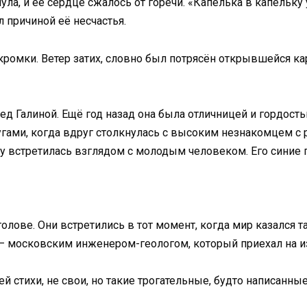
нула, и её сердце сжалось от горечи. «Капелька в капельку
л причиной её несчастья.
ромки. Ветер затих, словно был потрясён открывшейся карт
д Галиной. Ещё год назад она была отличницей и гордость
угами, когда вдруг столкнулась с высоким незнакомцем с
у встретилась взглядом с молодым человеком. Его синие г
 голове. Они встретились в тот момент, когда мир казался
 — московским инженером-геологом, который приехал на и
ей стихи, не свои, но такие трогательные, будто написанны