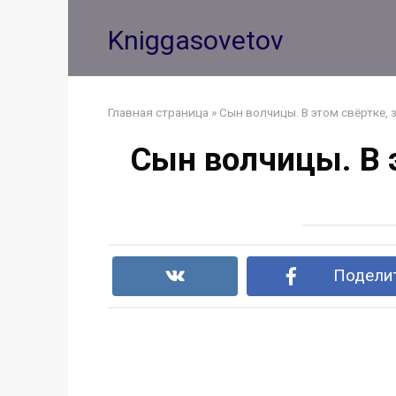
Перейти
к
Kniggasovetov
контенту
Главная страница
»
Сын волчицы. В этом свёртке, 
Сын волчицы. В 
Поделит