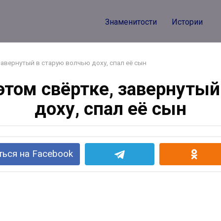
Знаменитости
Истории
завернутый в старую волчью доху, спал её сын
этом свёртке, завернутый
доху, спал её сын
ься на Facebook