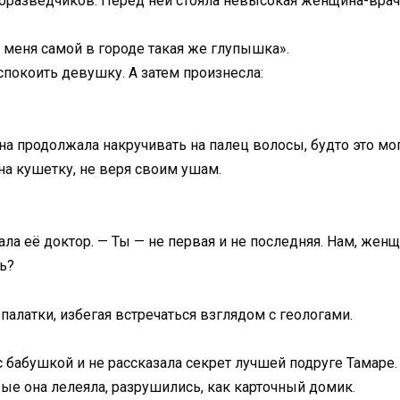
огоразведчиков. Перед ней стояла невысокая женщина-вра
 меня самой в городе такая же глупышка».
спокоить девушку. А затем произнесла:
. Она продолжала накручивать на палец волосы, будто это 
на кушетку, не веря своим ушам.
ала её доктор. — Ты — не первая и не последняя. Нам, же
ь?
палатки, избегая встречаться взглядом с геологами.
бабушкой и не рассказала секрет лучшей подруге Тамаре. 
рые она лелеяла, разрушились, как карточный домик.